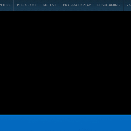
NTUBE
ИГРОСОФТ
NETENT
PRAGMATICPLAY
PUSHGAMING
YG
“Сезо
 КОКТЕЙЛЬ
URRECTIONS
 ROULETTE
O TO HELL
DARK SUN
АЦТЕКОВ
 GODDESS
MIDAS 2
ALIVE 2
ALIVE 2
F DEAD
AMBOO
OF RA
ТВА
КЧА
VALLEY OF THE GODS
AMERICAN ROULETTE
THE HAND OF MIDAS
SLOT-O-POL DELUXE
ASGARDS THUNDER
GAME OF THRONES
CRYSTAL CATCHER
ЗОЛОТО ПАРТИИ
BOOK OF SAHARA
LEGACY OF DEAD
КРЕЙЗИ МАНКИ
GONZO QUEST
GONZO QUEST
LUCKY DRINK
JAMMIN JARS
ЕВРОПЕЙСКАЯ РУЛЕТКА
MATRIX RESURRECTIONS
SWEET BONANZA 1000
КНИГА РА КЛАССИКА
RISING TREASURES
BOOK OF SUNRISE
ШАМПАНСКОЕ
RAZOR SHARK
REACTOONZ
FAIRY LAND2
DINOPOLIS
BIG BLOX
ГАРАЖИ
VIKINGS
BAZAR
При
200
00
ДД