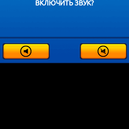
785959
652714
761732
ПОДРОБ