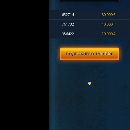
80 000 ₽
652714
80 000 ₽
40 000 ₽
761732
40 000 ₽
20 000 ₽
956422
20 000 ₽
НЕЕ О ТУРНИРЕ
ПОДРОБНЕЕ О ТУРНИРЕ