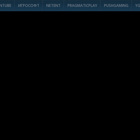
NTUBE
ИГРОСОФТ
NETENT
PRAGMATICPLAY
PUSHGAMING
YG
“Сезо
 КОКТЕЙЛЬ
URRECTIONS
 ROULETTE
O TO HELL
DARK SUN
АЦТЕКОВ
 GODDESS
MIDAS 2
ALIVE 2
ALIVE 2
F DEAD
AMBOO
OF RA
ТВА
КЧА
VALLEY OF THE GODS
AMERICAN ROULETTE
THE HAND OF MIDAS
SLOT-O-POL DELUXE
ASGARDS THUNDER
GAME OF THRONES
CRYSTAL CATCHER
ЗОЛОТО ПАРТИИ
BOOK OF SAHARA
LEGACY OF DEAD
КРЕЙЗИ МАНКИ
GONZO QUEST
GONZO QUEST
LUCKY DRINK
JAMMIN JARS
ЕВРОПЕЙСКАЯ РУЛЕТКА
MATRIX RESURRECTIONS
SWEET BONANZA 1000
КНИГА РА КЛАССИКА
RISING TREASURES
BOOK OF SUNRISE
ШАМПАНСКОЕ
RAZOR SHARK
REACTOONZ
FAIRY LAND2
DINOPOLIS
BIG BLOX
ГАРАЖИ
VIKINGS
BAZAR
При
200
00
ДД