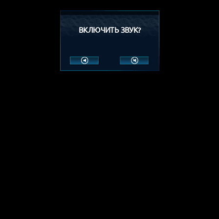
652714
761732
956422
ПОДРОБ