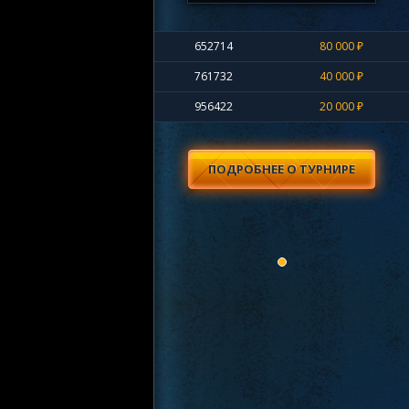
80 000 ₽
652714
80 000 ₽
40 000 ₽
761732
40 000 ₽
20 000 ₽
956422
20 000 ₽
НЕЕ О ТУРНИРЕ
ПОДРОБНЕЕ О ТУРНИРЕ