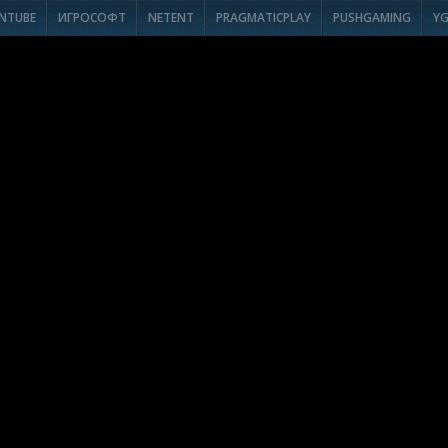
NTUBE
ИГРОСОФТ
NETENT
PRAGMATICPLAY
PUSHGAMING
YG
“Сезо
 КОКТЕЙЛЬ
URRECTIONS
 ROULETTE
O TO HELL
DARK SUN
АЦТЕКОВ
 GODDESS
MIDAS 2
ALIVE 2
ALIVE 2
F DEAD
AMBOO
OF RA
ТВА
КЧА
VALLEY OF THE GODS
AMERICAN ROULETTE
THE HAND OF MIDAS
SLOT-O-POL DELUXE
ASGARDS THUNDER
GAME OF THRONES
CRYSTAL CATCHER
ЗОЛОТО ПАРТИИ
BOOK OF SAHARA
LEGACY OF DEAD
КРЕЙЗИ МАНКИ
GONZO QUEST
GONZO QUEST
LUCKY DRINK
JAMMIN JARS
ЕВРОПЕЙСКАЯ РУЛЕТКА
MATRIX RESURRECTIONS
SWEET BONANZA 1000
КНИГА РА КЛАССИКА
RISING TREASURES
BOOK OF SUNRISE
ШАМПАНСКОЕ
RAZOR SHARK
REACTOONZ
FAIRY LAND2
DINOPOLIS
BIG BLOX
ГАРАЖИ
VIKINGS
BAZAR
При
200
00
ДД