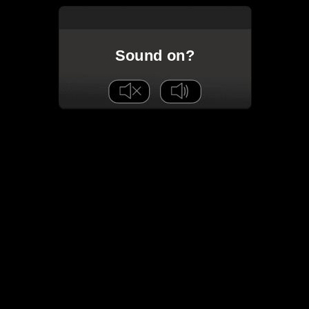
652714
761732
956422
ПОДРОБ