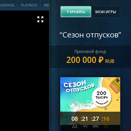
GDRASIL
PLAYNGO
МЕГАДЖЕК
РУЛЕТКИ
MICROGAMING
BELA
ТУРНИРЫ
МОИ ИГРЫ
н отпусков”
“Сезон отпусков”
ФРУКТОВЫЙ КОКТЕЙЛЬ
AROUND THE WORLD
FROZEN RICH JOKER
GAME OF THRONES
SHIELD OF ATHENA
FRENCH ROULETTE
FORTUNE OF GIZA
TEMPLE OF GOLD
СЛОТ-О-ПОЛ
FAT RABBIT
РЕЗИДЕНТ
FRUITOIDS
ALCATRAZ
GIGA JAR
ALOHA
ВЕЗУЧИЙ ЗАВСЕГДАТАЙ
ADVANCED ROULETTE
КНИГА РА КЛАССИКА
BIG BASS BONANZA
ЗОЛОТО АЦТЕКОВ
ЗОЛОТО АЦТЕКОВ
TOME OF MADNESS
OCEAN'S TREASURE
JOKER WIN SPIN
PENGUIN CITY
FIRE HOPPER
РОБИНЗОН
RAT KING
ЧУКЧА
КНИГА Р
AMERICA
VIKINGS 
SLOT-O-
TEMPLE 
GOLDEN
CHEERF
RAZOR
SCROLL
BOOK
RETR
LUCK
ЛАК
БР
зовой фонд:
Призовой фонд:
 000 ₽
200 000 ₽
RUB
RUB
00
00
00
08
21
27
15
ЧЧ
ММ
СС
ДД
ЧЧ
ММ
СС