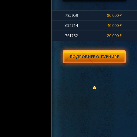
80 000 ₽
785959
80 000 ₽
40 000 ₽
652714
40 000 ₽
20 000 ₽
761732
20 000 ₽
НЕЕ О ТУРНИРЕ
ПОДРОБНЕЕ О ТУРНИРЕ