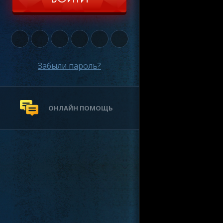
Забыли пароль?
ОНЛАЙН ПОМОЩЬ