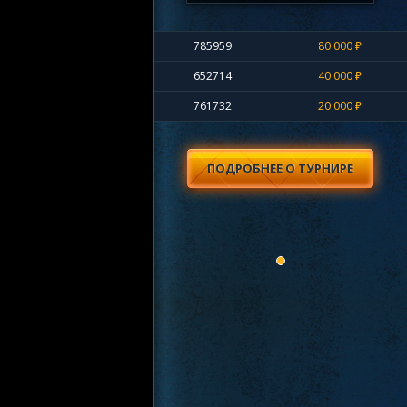
80 000 ₽
785959
80 000 ₽
40 000 ₽
652714
40 000 ₽
20 000 ₽
761732
20 000 ₽
НЕЕ О ТУРНИРЕ
ПОДРОБНЕЕ О ТУРНИРЕ