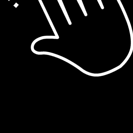
Sound on?