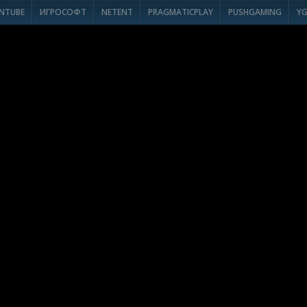
NTUBE
ИГРОСОФТ
NETENT
PRAGMATICPLAY
PUSHGAMING
YG
“Сезо
 КОКТЕЙЛЬ
URRECTIONS
 ROULETTE
O TO HELL
DARK SUN
АЦТЕКОВ
 GODDESS
MIDAS 2
ALIVE 2
ALIVE 2
F DEAD
AMBOO
OF RA
ТВА
КЧА
VALLEY OF THE GODS
AMERICAN ROULETTE
THE HAND OF MIDAS
SLOT-O-POL DELUXE
ASGARDS THUNDER
GAME OF THRONES
CRYSTAL CATCHER
ЗОЛОТО ПАРТИИ
BOOK OF SAHARA
LEGACY OF DEAD
КРЕЙЗИ МАНКИ
GONZO QUEST
GONZO QUEST
LUCKY DRINK
JAMMIN JARS
ЕВРОПЕЙСКАЯ РУЛЕТКА
MATRIX RESURRECTIONS
SWEET BONANZA 1000
КНИГА РА КЛАССИКА
RISING TREASURES
BOOK OF SUNRISE
ШАМПАНСКОЕ
RAZOR SHARK
REACTOONZ
FAIRY LAND2
DINOPOLIS
BIG BLOX
ГАРАЖИ
VIKINGS
BAZAR
При
200
00
ДД