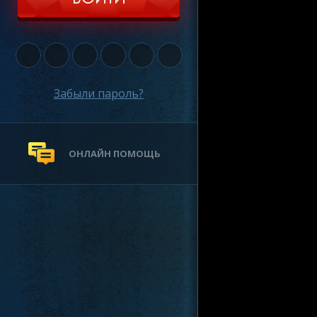
Забыли пароль?
ОНЛАЙН ПОМОЩЬ