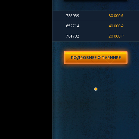
80 000 ₽
785959
80 000 ₽
40 000 ₽
652714
40 000 ₽
20 000 ₽
761732
20 000 ₽
НЕЕ О ТУРНИРЕ
ПОДРОБНЕЕ О ТУРНИРЕ