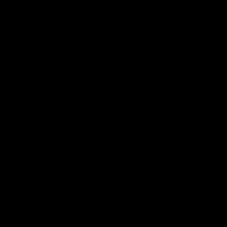
785959
652714
761732
ПОДРОБ