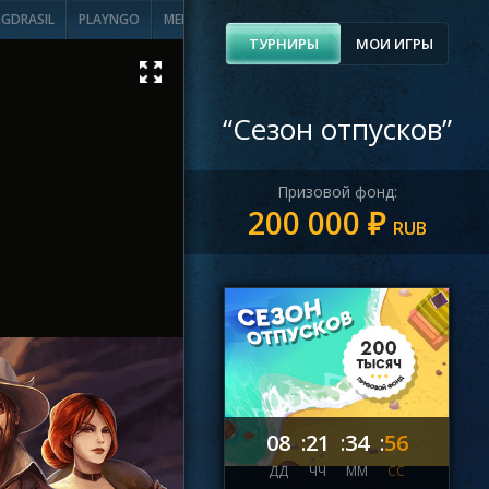
GDRASIL
PLAYNGO
МЕГАДЖЕК
РУЛЕТКИ
MICROGAMING
BELA
ТУРНИРЫ
МОИ ИГРЫ
н отпусков”
“Сезон отпусков”
ФРУКТОВЫЙ КОКТЕЙЛЬ
AROUND THE WORLD
FROZEN RICH JOKER
GAME OF THRONES
SHIELD OF ATHENA
FRENCH ROULETTE
FORTUNE OF GIZA
TEMPLE OF GOLD
СЛОТ-О-ПОЛ
FAT RABBIT
РЕЗИДЕНТ
FRUITOIDS
ALCATRAZ
GIGA JAR
ALOHA
ВЕЗУЧИЙ ЗАВСЕГДАТАЙ
ADVANCED ROULETTE
КНИГА РА КЛАССИКА
BIG BASS BONANZA
ЗОЛОТО АЦТЕКОВ
ЗОЛОТО АЦТЕКОВ
TOME OF MADNESS
OCEAN'S TREASURE
JOKER WIN SPIN
PENGUIN CITY
FIRE HOPPER
РОБИНЗОН
RAT KING
ЧУКЧА
КНИГА Р
AMERICA
VIKINGS 
SLOT-O-
TEMPLE 
GOLDEN
CHEERF
RAZOR
SCROLL
BOOK
RETR
LUCK
ЛАК
БР
зовой фонд:
Призовой фонд:
 000 ₽
200 000 ₽
RUB
RUB
00
00
00
08
21
34
50
ЧЧ
ММ
СС
ДД
ЧЧ
ММ
СС