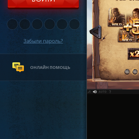
Забыли пароль?
ОНЛАЙН ПОМОЩЬ