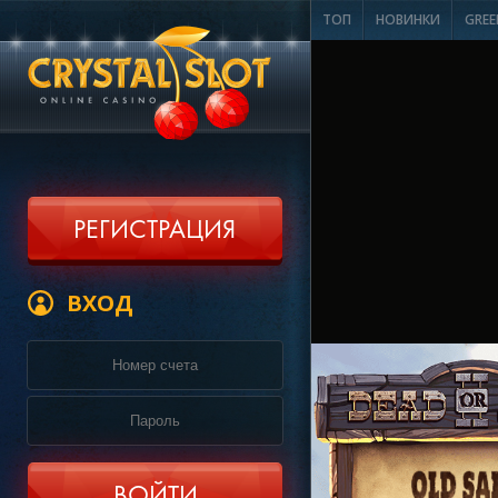
ТОП
НОВИНКИ
GREE
ЕВРОПЕЙСКАЯ РУЛЕТКА
MATRIX RESURRECTIONS
TREASURE OF SHAMAN
GOLD CARP BONANZA
AROUND THE WORLD
FOOTBALL GLORY
NEW YEAR RICHES
WINTER QUEEN
ШАМПАНСКОЕ
FAIRY LAND2
STAR BURST
MAD BLAST
MAD BLAST
BLACKJACK
ПИРАТ
JACKS OR BETTER DOUBLE UP
BEAUTY AND THE BEAST
SEA UNDERWATER CLUB
BIG BASS HALLOWEEN 2
GAME OF THRONES
SUPRA HOT CUBES
FRENCH ROULETTE
BOAT BONANZA
СЛОТ-О-ПОЛ
SPACE WARS
TIKITUMBLE
TIKITUMBLE
РОБИНЗОН
ALCATRAZ
ПИРАТ 2
ФРУКТОВЫЙ
MATRIX RES
ADVANCED
VIKINGS G
BOOK OF 
ЗОЛОТО 
ANCIENT
HAND OF 
DEAD OR 
DEAD OR 
BOOK O
BIG B
BLAZE 
БРА
ЧУ
РЕГИСТРАЦИЯ
ВХОД