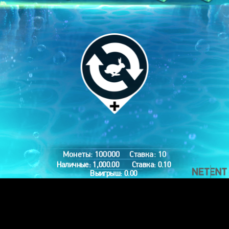
Монеты:
100000
Ставка:
10
Наличные:
1,000.00
Ставка:
0.10
Выигрыш:
0.00