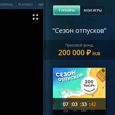
GDRASIL
PLAYNGO
МЕГАДЖЕК
РУЛЕТКИ
MICROGAMING
BELA
ТУРНИРЫ
МОИ ИГРЫ
н отпусков”
“Сезон отпусков”
ФРУКТОВЫЙ КОКТЕЙЛЬ
AROUND THE WORLD
FROZEN RICH JOKER
GAME OF THRONES
SHIELD OF ATHENA
FRENCH ROULETTE
FORTUNE OF GIZA
TEMPLE OF GOLD
СЛОТ-О-ПОЛ
FAT RABBIT
РЕЗИДЕНТ
FRUITOIDS
ALCATRAZ
GIGA JAR
ALOHA
ВЕЗУЧИЙ ЗАВСЕГДАТАЙ
ADVANCED ROULETTE
КНИГА РА КЛАССИКА
BIG BASS BONANZA
ЗОЛОТО АЦТЕКОВ
ЗОЛОТО АЦТЕКОВ
TOME OF MADNESS
OCEAN'S TREASURE
JOKER WIN SPIN
PENGUIN CITY
FIRE HOPPER
РОБИНЗОН
RAT KING
ЧУКЧА
КНИГА Р
AMERICA
VIKINGS 
SLOT-O-
TEMPLE 
GOLDEN
CHEERF
RAZOR
SCROLL
BOOK
RETR
LUCK
ЛАК
БР
зовой фонд:
Призовой фонд:
 000 ₽
200 000 ₽
RUB
RUB
00
00
00
07
03
33
42
ЧЧ
ММ
СС
ДД
ЧЧ
ММ
СС