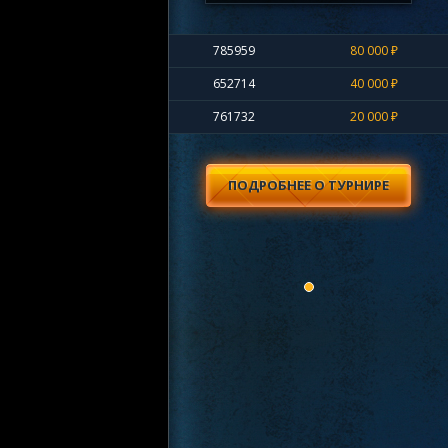
80 000 ₽
785959
80 000 ₽
40 000 ₽
652714
40 000 ₽
20 000 ₽
761732
20 000 ₽
НЕЕ О ТУРНИРЕ
ПОДРОБНЕЕ О ТУРНИРЕ