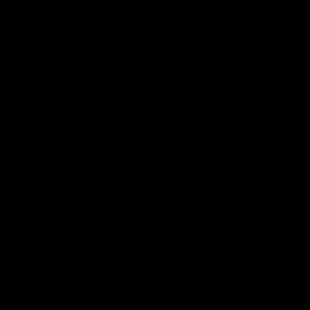
785959
652714
761732
ПОДРОБ