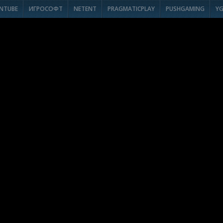
NTUBE
ИГРОСОФТ
NETENT
PRAGMATICPLAY
PUSHGAMING
YG
“Сезо
 КОКТЕЙЛЬ
URRECTIONS
 ROULETTE
O TO HELL
DARK SUN
АЦТЕКОВ
 GODDESS
MIDAS 2
ALIVE 2
ALIVE 2
F DEAD
AMBOO
OF RA
ТВА
КЧА
VALLEY OF THE GODS
AMERICAN ROULETTE
THE HAND OF MIDAS
SLOT-O-POL DELUXE
ASGARDS THUNDER
GAME OF THRONES
CRYSTAL CATCHER
ЗОЛОТО ПАРТИИ
BOOK OF SAHARA
LEGACY OF DEAD
КРЕЙЗИ МАНКИ
GONZO QUEST
GONZO QUEST
LUCKY DRINK
JAMMIN JARS
ЕВРОПЕЙСКАЯ РУЛЕТКА
MATRIX RESURRECTIONS
SWEET BONANZA 1000
КНИГА РА КЛАССИКА
RISING TREASURES
BOOK OF SUNRISE
ШАМПАНСКОЕ
RAZOR SHARK
REACTOONZ
FAIRY LAND2
DINOPOLIS
BIG BLOX
ГАРАЖИ
VIKINGS
BAZAR
При
200
00
ДД