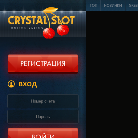
ТОП
НОВИНКИ
GREE
ЕВРОПЕЙСКАЯ РУЛЕТКА
MATRIX RESURRECTIONS
TREASURE OF SHAMAN
GOLD CARP BONANZA
AROUND THE WORLD
FOOTBALL GLORY
NEW YEAR RICHES
WINTER QUEEN
ШАМПАНСКОЕ
FAIRY LAND2
STAR BURST
MAD BLAST
MAD BLAST
BLACKJACK
ПИРАТ
JACKS OR BETTER DOUBLE UP
BEAUTY AND THE BEAST
SEA UNDERWATER CLUB
BIG BASS HALLOWEEN 2
GAME OF THRONES
SUPRA HOT CUBES
FRENCH ROULETTE
BOAT BONANZA
СЛОТ-О-ПОЛ
SPACE WARS
TIKITUMBLE
TIKITUMBLE
РОБИНЗОН
ALCATRAZ
ПИРАТ 2
ФРУКТОВЫЙ
MATRIX RES
ADVANCED
VIKINGS G
BOOK OF 
ЗОЛОТО 
ANCIENT
HAND OF 
DEAD OR 
DEAD OR 
BOOK O
BIG B
BLAZE 
БРА
ЧУ
РЕГИСТРАЦИЯ
ВХОД