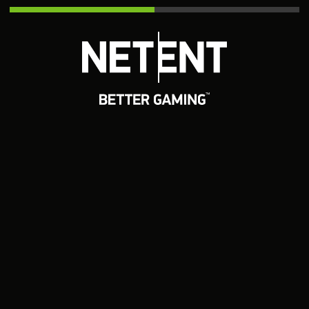
785959
652714
761732
ПОДРОБ