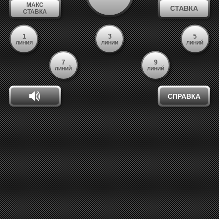
МАКС
СТАВКА
СТАВКА
1
3
5
ЛИНИЯ
ЛИНИИ
ЛИНИЙ
7
9
ЛИНИЙ
ЛИНИЙ
СПРАВКА