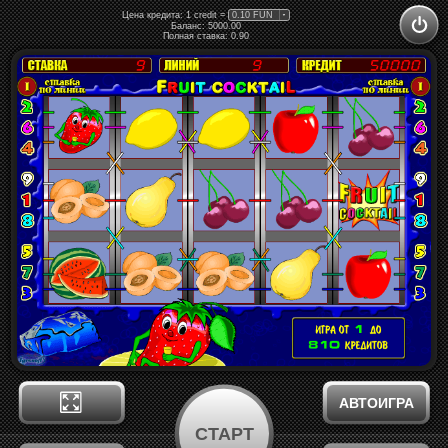
Цена кредита: 1 credit =
Баланс:
5000.00
Полная ставка:
0.90
АВТОИГРА
СТАРТ