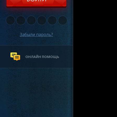
Забыли пароль?
ОНЛАЙН ПОМОЩЬ