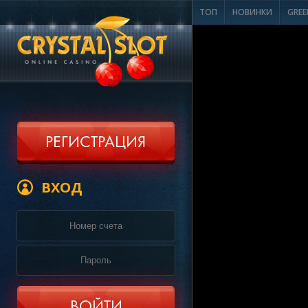
ТОП
НОВИНКИ
GREE
ЕВРОПЕЙСКАЯ РУЛЕТКА
MATRIX RESURRECTIONS
TREASURE OF SHAMAN
GOLD CARP BONANZA
AROUND THE WORLD
FOOTBALL GLORY
NEW YEAR RICHES
WINTER QUEEN
ШАМПАНСКОЕ
FAIRY LAND2
STAR BURST
MAD BLAST
MAD BLAST
BLACKJACK
ПИРАТ
JACKS OR BETTER DOUBLE UP
BEAUTY AND THE BEAST
SEA UNDERWATER CLUB
BIG BASS HALLOWEEN 2
GAME OF THRONES
SUPRA HOT CUBES
FRENCH ROULETTE
BOAT BONANZA
СЛОТ-О-ПОЛ
SPACE WARS
TIKITUMBLE
TIKITUMBLE
РОБИНЗОН
ALCATRAZ
ПИРАТ 2
ФРУКТОВЫЙ
MATRIX RES
ADVANCED
VIKINGS G
BOOK OF 
ЗОЛОТО 
ANCIENT
HAND OF 
DEAD OR 
DEAD OR 
BOOK O
BIG B
BLAZE 
БРА
ЧУ
РЕГИСТРАЦИЯ
ВХОД