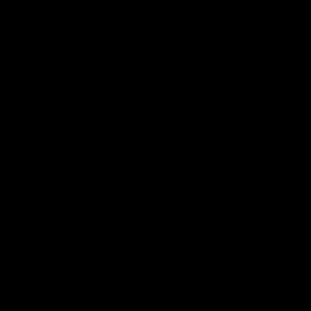
652714
761732
956422
ПОДРОБ