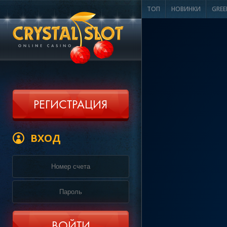
ТОП
НОВИНКИ
GREE
ЕВРОПЕЙСКАЯ РУЛЕТКА
MATRIX RESURRECTIONS
TREASURE OF SHAMAN
GOLD CARP BONANZA
AROUND THE WORLD
FOOTBALL GLORY
NEW YEAR RICHES
WINTER QUEEN
ШАМПАНСКОЕ
FAIRY LAND2
STAR BURST
MAD BLAST
MAD BLAST
BLACKJACK
ПИРАТ
JACKS OR BETTER DOUBLE UP
BEAUTY AND THE BEAST
SEA UNDERWATER CLUB
BIG BASS HALLOWEEN 2
GAME OF THRONES
SUPRA HOT CUBES
FRENCH ROULETTE
BOAT BONANZA
СЛОТ-О-ПОЛ
SPACE WARS
TIKITUMBLE
TIKITUMBLE
РОБИНЗОН
ALCATRAZ
ПИРАТ 2
ФРУКТОВЫЙ
MATRIX RES
ADVANCED
VIKINGS G
BOOK OF 
ЗОЛОТО 
ANCIENT
HAND OF 
DEAD OR 
DEAD OR 
BOOK O
BIG B
BLAZE 
БРА
ЧУ
РЕГИСТРАЦИЯ
ВХОД