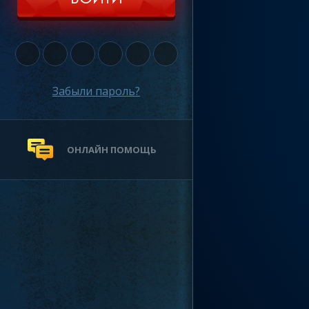
Забыли пароль?
ОНЛАЙН ПОМОЩЬ