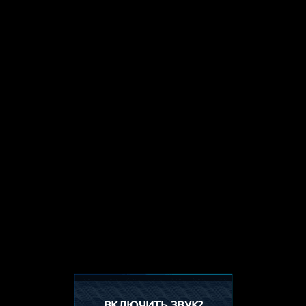
ВКЛЮЧИТЬ ЗВУК?