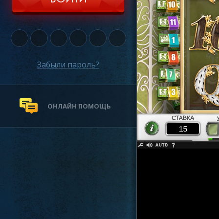
Забыли пароль?
ОНЛАЙН ПОМОЩЬ