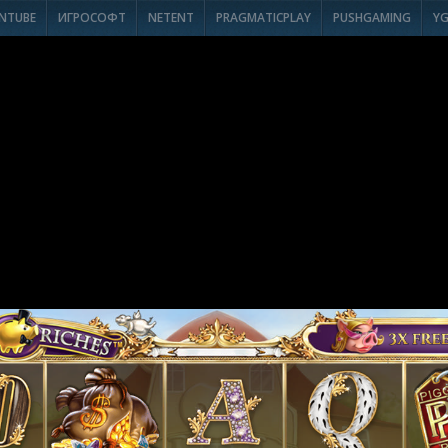
NTUBE
ИГРОСОФТ
NETENT
PRAGMATICPLAY
PUSHGAMING
YG
“Сезо
 КОКТЕЙЛЬ
URRECTIONS
 ROULETTE
O TO HELL
DARK SUN
АЦТЕКОВ
 GODDESS
MIDAS 2
ALIVE 2
ALIVE 2
F DEAD
AMBOO
OF RA
ТВА
КЧА
VALLEY OF THE GODS
AMERICAN ROULETTE
THE HAND OF MIDAS
SLOT-O-POL DELUXE
ASGARDS THUNDER
GAME OF THRONES
CRYSTAL CATCHER
ЗОЛОТО ПАРТИИ
BOOK OF SAHARA
LEGACY OF DEAD
КРЕЙЗИ МАНКИ
GONZO QUEST
GONZO QUEST
LUCKY DRINK
JAMMIN JARS
ЕВРОПЕЙСКАЯ РУЛЕТКА
MATRIX RESURRECTIONS
SWEET BONANZA 1000
КНИГА РА КЛАССИКА
RISING TREASURES
BOOK OF SUNRISE
ШАМПАНСКОЕ
RAZOR SHARK
REACTOONZ
FAIRY LAND2
DINOPOLIS
BIG BLOX
ГАРАЖИ
VIKINGS
BAZAR
При
200
00
ДД