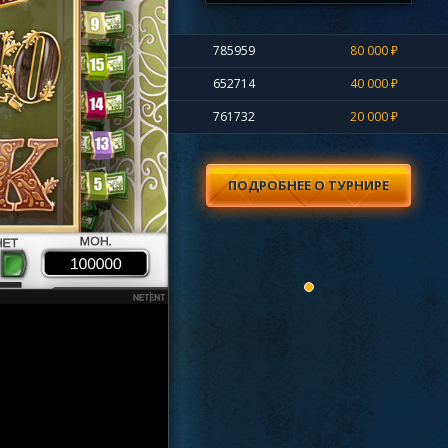
80 000 ₽
785959
80 000 ₽
40 000 ₽
652714
40 000 ₽
20 000 ₽
761732
20 000 ₽
НЕЕ О ТУРНИРЕ
ПОДРОБНЕЕ О ТУРНИРЕ