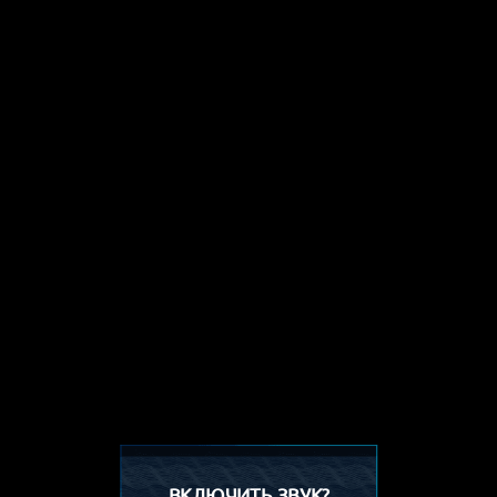
ВКЛЮЧИТЬ ЗВУК?