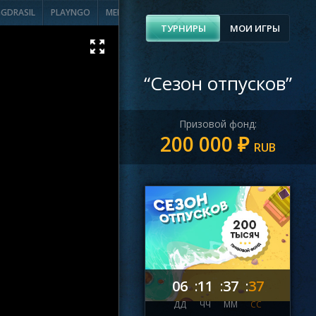
GDRASIL
PLAYNGO
МЕГАДЖЕК
РУЛЕТКИ
MICROGAMING
BELA
ТУРНИРЫ
МОИ ИГРЫ
н отпусков”
“Сезон отпусков”
ФРУКТОВЫЙ КОКТЕЙЛЬ
AROUND THE WORLD
FROZEN RICH JOKER
GAME OF THRONES
SHIELD OF ATHENA
FRENCH ROULETTE
FORTUNE OF GIZA
TEMPLE OF GOLD
СЛОТ-О-ПОЛ
FAT RABBIT
РЕЗИДЕНТ
FRUITOIDS
ALCATRAZ
GIGA JAR
ALOHA
ВЕЗУЧИЙ ЗАВСЕГДАТАЙ
ADVANCED ROULETTE
КНИГА РА КЛАССИКА
BIG BASS BONANZA
ЗОЛОТО АЦТЕКОВ
ЗОЛОТО АЦТЕКОВ
TOME OF MADNESS
OCEAN'S TREASURE
JOKER WIN SPIN
PENGUIN CITY
FIRE HOPPER
РОБИНЗОН
RAT KING
ЧУКЧА
КНИГА Р
AMERICA
VIKINGS 
SLOT-O-
TEMPLE 
GOLDEN
CHEERF
RAZOR
SCROLL
BOOK
RETR
LUCK
ЛАК
БР
зовой фонд:
Призовой фонд:
 000 ₽
200 000 ₽
RUB
RUB
00
00
00
06
11
37
36
ЧЧ
ММ
СС
ДД
ЧЧ
ММ
СС