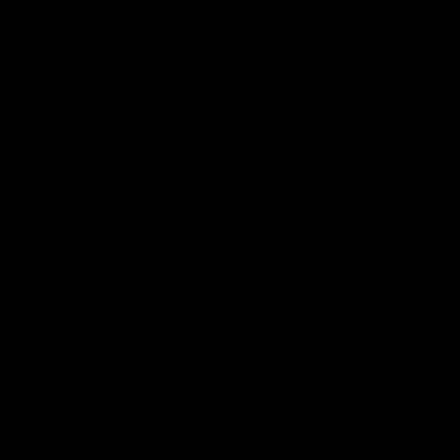
785959
652714
761732
ПОДРОБ