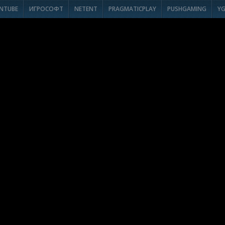
NTUBE
ИГРОСОФТ
NETENT
PRAGMATICPLAY
PUSHGAMING
YG
“Сезо
 КОКТЕЙЛЬ
URRECTIONS
 ROULETTE
O TO HELL
DARK SUN
АЦТЕКОВ
 GODDESS
MIDAS 2
ALIVE 2
ALIVE 2
F DEAD
AMBOO
OF RA
ТВА
КЧА
VALLEY OF THE GODS
AMERICAN ROULETTE
THE HAND OF MIDAS
SLOT-O-POL DELUXE
ASGARDS THUNDER
GAME OF THRONES
CRYSTAL CATCHER
ЗОЛОТО ПАРТИИ
BOOK OF SAHARA
LEGACY OF DEAD
КРЕЙЗИ МАНКИ
GONZO QUEST
GONZO QUEST
LUCKY DRINK
JAMMIN JARS
ЕВРОПЕЙСКАЯ РУЛЕТКА
MATRIX RESURRECTIONS
SWEET BONANZA 1000
КНИГА РА КЛАССИКА
RISING TREASURES
BOOK OF SUNRISE
ШАМПАНСКОЕ
RAZOR SHARK
REACTOONZ
FAIRY LAND2
DINOPOLIS
BIG BLOX
ГАРАЖИ
VIKINGS
BAZAR
При
200
00
ДД