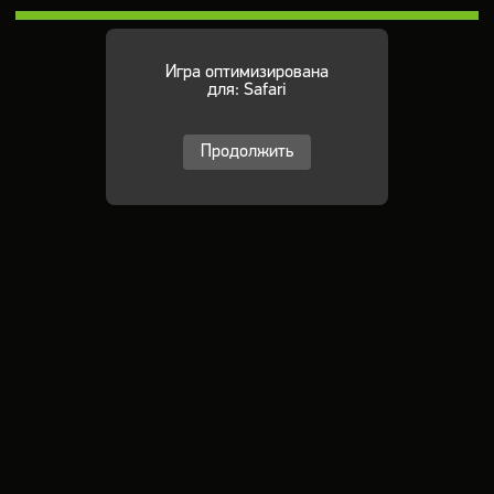
785959
652714
761732
ПОДРОБ