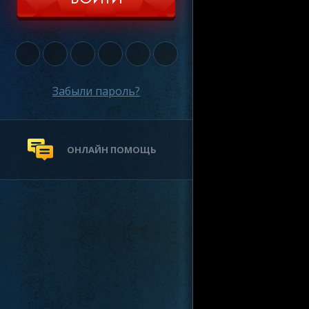
Забыли пароль?
ОНЛАЙН ПОМОЩЬ