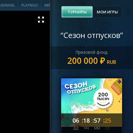
GDRASIL
PLAYNGO
МЕГАДЖЕК
РУЛЕТКИ
MICROGAMING
BELA
ТУРНИРЫ
МОИ ИГРЫ
н отпусков”
“Сезон отпусков”
ФРУКТОВЫЙ КОКТЕЙЛЬ
AROUND THE WORLD
FROZEN RICH JOKER
GAME OF THRONES
SHIELD OF ATHENA
FRENCH ROULETTE
FORTUNE OF GIZA
TEMPLE OF GOLD
СЛОТ-О-ПОЛ
FAT RABBIT
РЕЗИДЕНТ
FRUITOIDS
ALCATRAZ
GIGA JAR
ALOHA
ВЕЗУЧИЙ ЗАВСЕГДАТАЙ
ADVANCED ROULETTE
КНИГА РА КЛАССИКА
BIG BASS BONANZA
ЗОЛОТО АЦТЕКОВ
ЗОЛОТО АЦТЕКОВ
TOME OF MADNESS
OCEAN'S TREASURE
JOKER WIN SPIN
PENGUIN CITY
FIRE HOPPER
РОБИНЗОН
RAT KING
ЧУКЧА
КНИГА Р
AMERICA
VIKINGS 
SLOT-O-
TEMPLE 
GOLDEN
CHEERF
RAZOR
SCROLL
BOOK
RETR
LUCK
ЛАК
БР
зовой фонд:
Призовой фонд:
 000 ₽
200 000 ₽
RUB
RUB
00
00
00
06
18
57
25
ЧЧ
ММ
СС
ДД
ЧЧ
ММ
СС