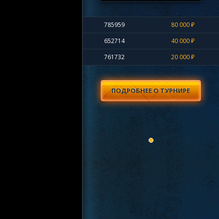
80 000 ₽
785959
80 000 ₽
40 000 ₽
652714
40 000 ₽
20 000 ₽
761732
20 000 ₽
НЕЕ О ТУРНИРЕ
ПОДРОБНЕЕ О ТУРНИРЕ