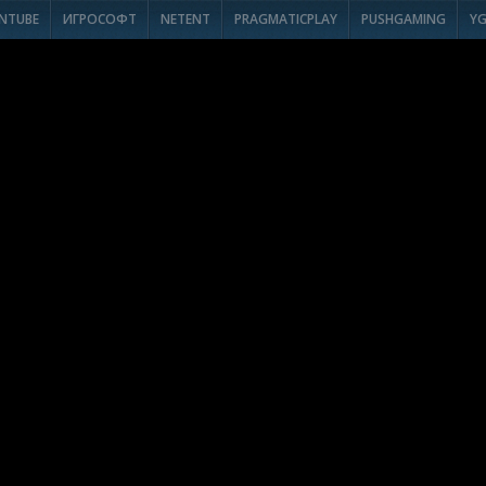
NTUBE
ИГРОСОФТ
NETENT
PRAGMATICPLAY
PUSHGAMING
YG
“Сезо
 КОКТЕЙЛЬ
URRECTIONS
 ROULETTE
O TO HELL
DARK SUN
АЦТЕКОВ
 GODDESS
MIDAS 2
ALIVE 2
ALIVE 2
F DEAD
AMBOO
OF RA
ТВА
КЧА
VALLEY OF THE GODS
AMERICAN ROULETTE
THE HAND OF MIDAS
SLOT-O-POL DELUXE
ASGARDS THUNDER
GAME OF THRONES
CRYSTAL CATCHER
ЗОЛОТО ПАРТИИ
BOOK OF SAHARA
LEGACY OF DEAD
КРЕЙЗИ МАНКИ
GONZO QUEST
GONZO QUEST
LUCKY DRINK
JAMMIN JARS
ЕВРОПЕЙСКАЯ РУЛЕТКА
MATRIX RESURRECTIONS
SWEET BONANZA 1000
КНИГА РА КЛАССИКА
RISING TREASURES
BOOK OF SUNRISE
ШАМПАНСКОЕ
RAZOR SHARK
REACTOONZ
FAIRY LAND2
DINOPOLIS
BIG BLOX
ГАРАЖИ
VIKINGS
BAZAR
При
200
00
ДД