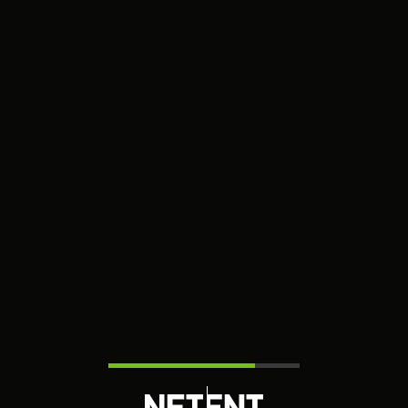
.
.
.
Монеты:
100000
Ставка:
25