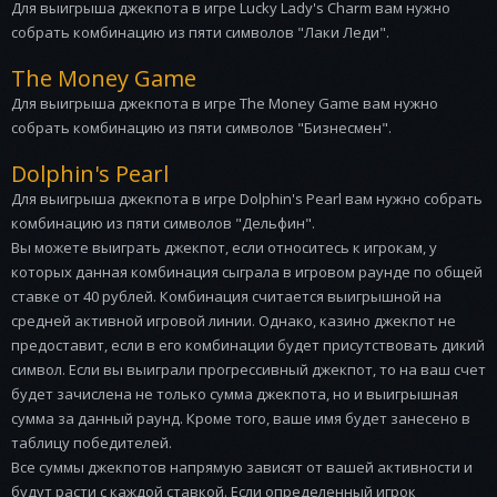
Для выигрыша джекпота в игре Lucky Lady's Charm вам нужно
собрать комбинацию из пяти символов "Лаки Леди".
The Money Game
Для выигрыша джекпота в игре The Money Game вам нужно
собрать комбинацию из пяти символов "Бизнесмен".
Dolphin's Pearl
Для выигрыша джекпота в игре Dolphin's Pearl вам нужно собрать
комбинацию из пяти символов "Дельфин".
Вы можете выиграть джекпот, если относитесь к игрокам, у
которых данная комбинация сыграла в игровом раунде по общей
ставке от 40 рублей. Комбинация считается выигрышной на
средней активной игровой линии. Однако, казино джекпот не
предоставит, если в его комбинации будет присутствовать дикий
символ. Если вы выиграли прогрессивный джекпот, то на ваш счет
будет зачислена не только сумма джекпота, но и выигрышная
сумма за данный раунд. Кроме того, ваше имя будет занесено в
таблицу победителей.
Все суммы джекпотов напрямую зависят от вашей активности и
будут расти с каждой ставкой. Если определенный игрок