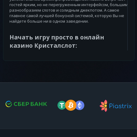
гостей ярким, но не перегруженным интерфейсом, большим
разнообразием слотов и солидным джекпотом. А самое
главное самой лучшей бонусной системой, которую Вы не
найдете больше ни в одном заведении.
Начать игру просто в онлайн
казино Кристалслот:
Чтобы вам были доступны все возможности онлайн казино,
потребуется зарегистрироваться. Это займет не больше
минуты: укажите адрес электронной почты и поставьте
галочку, обозначающую ваше согласие с Правилами
игрового клуба. Завершить регистрацию нужно будет,
перейдя по ссылке в письме. В нем же вы найдете логин и
пароль, которые будете использовать для авторизации.
После регистрации в правом верхнем углу страницы будут
отображаться ваш профиль и баланс.
Пополнить игровой счет в Crystalslot можно несколькими
способами:
• С карт платежных систем Visa и MasterCard.