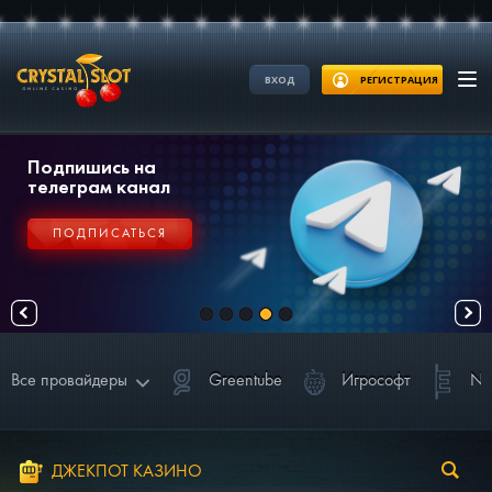
ВХОД
РЕГИСТРАЦИЯ
Подпишись на
телеграм канал
ПОДПИСАТЬСЯ
Все провайдеры
Greentube
Игрософт
Ne
NetEnt
Greentube
Игрософт
ДЖЕКПОТ КАЗИНО