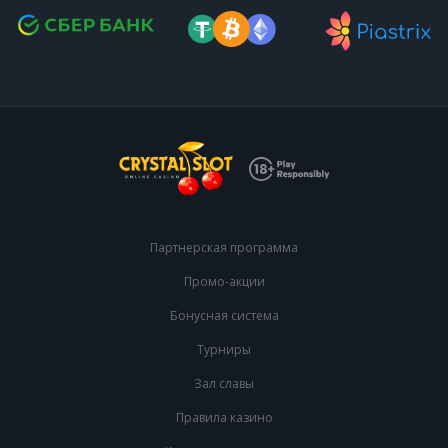
После регистрации в правом верхнем углу страницы будут
отображаться ваш профиль и баланс.
Пополнить игровой счет в Crystalslot можно несколькими
способами:
• С карт платежных систем Visa и MasterCard.
• С электронных кошельков Яндекс.Деньги и Киви кошелек.
• Через систему Вебмани.
Партнерская программа
Промо-акции
• При помощи онлайн-сервиса Альфа-клик.
Бонусная система
• Через внесение наличных в терминалах Киберплат.
Турниры
Зал славы
Как только внесенные деньги попадут на ваш счет, а это
может занять от пары минут до нескольких часов, можно
Правила казино
играть в онлайн казино.