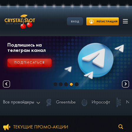
ВХОД
РЕГИСТРАЦИЯ
Подпишись на
телеграм канал
ПОДПИСАТЬСЯ
Все провайдеры
Greentube
Игрософт
Ne
NetEnt
Greentube
Игрософт
ТЕКУЩИЕ ПРОМО-АКЦИИ