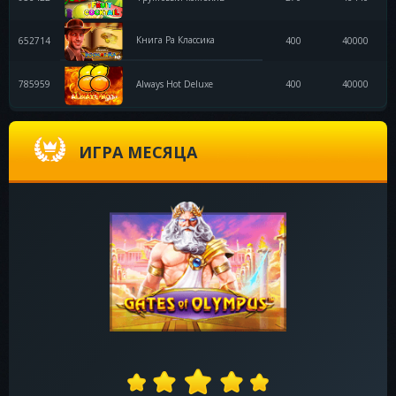
Книга Ра Классика
652714
400
40000
785959
Always Hot Deluxe
400
40000
ИГРА МЕСЯЦА