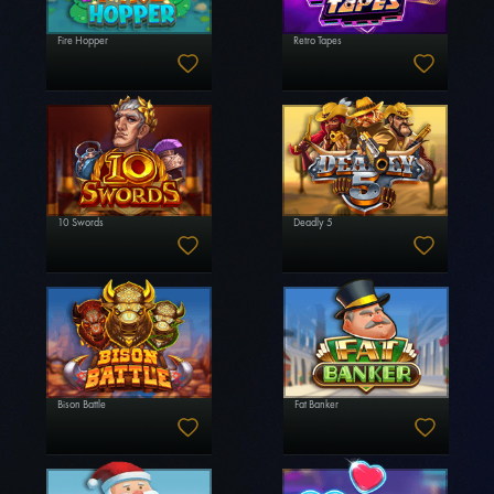
Fire Hopper
Retro Tapes
10 Swords
Deadly 5
Bison Battle
Fat Banker