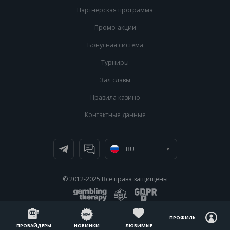
Партнерская программа
Промо-акции
Бонусная система
Турниры
Зал славы
Правила казино
Контактные данные
RU
EN
© 2012-2025 Все права защищены
ПРОФИЛЬ
ПРОВАЙДЕРЫ
НОВИНКИ
ЛЮБИМЫЕ