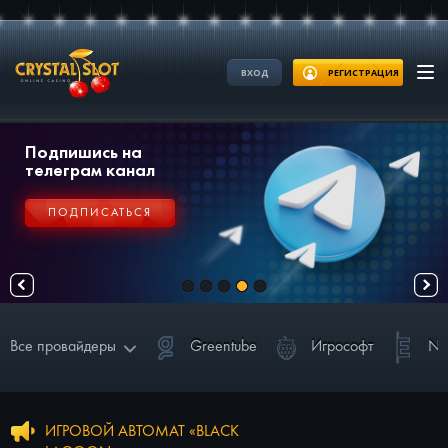
ВХОД
РЕГИСТРАЦИЯ
Подпишись на
телеграм канал
ПОДПИСАТЬСЯ
Все провайдеры
Greentube
Игрософт
Ne
NetEnt
Greentube
Игрософт
ИГРОВОЙ АВТОМАТ «BLACK