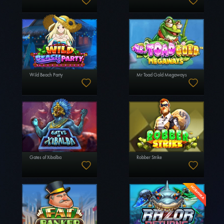
Wild Beach Party
Mr Toad Gold Megaways
Gates of Xibalba
Robber Strike