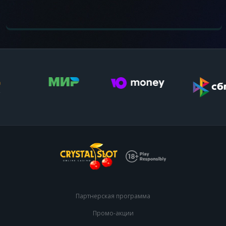
Партнерская программа
Промо-акции