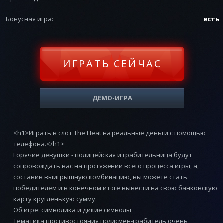
Бонусная игра:
есть
ИГРАТЬ СЕЙЧАС
ДЕМО-ИГРА
<h1>Играть в слот The Heat на реальные деньги с помощью
телефона.</h1>
Горячие девушки - полицейская и грабительница будут
сопровождать вас на протяжении всего процесса игры, а,
составив выигрышную комбинацию, вы можете стать
победителем и в конечном итоге вывести на свою банковскую
карту кругленькую сумму.
Об игре: символика и дикие символы
Тематика противостояния полисмен-грабитель очень