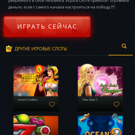
уверенного в себе человека. Игра в слоте приносит огромные
деньги, если с самого начала настроиться на победу.
ИГРАТЬ СЕЙЧАС
ДРУГИЕ ИГРОВЫЕ СЛОТЫ
Ancient Goddess
Лаки Леди 2