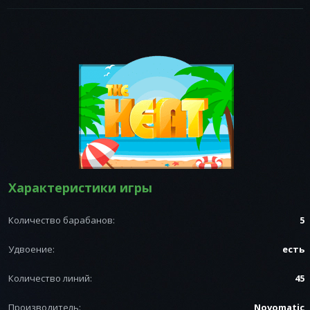
PragmaticPlay
PushGaming
Yggdrasil
Playngo
Мегаджек
Рулетки
Microgaming
Belatra
Unicum
Betinhell
Характеристики игры
Количество барабанов:
5
Удвоение:
есть
Количество линий:
45
Производитель:
Novomatic