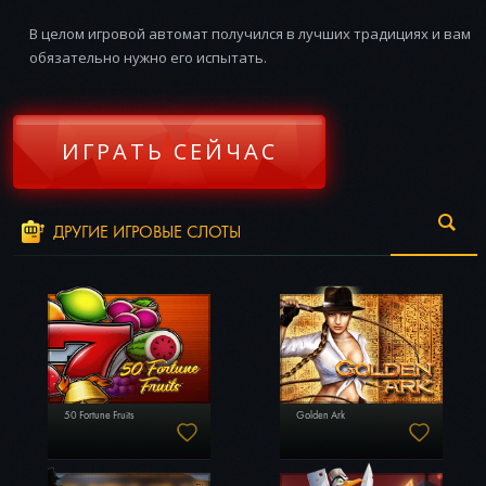
В целом игровой автомат получился в лучших традициях и вам
обязательно нужно его испытать.
ИГРАТЬ СЕЙЧАС
ДРУГИЕ ИГРОВЫЕ СЛОТЫ
50 Fortune Fruits
Golden Ark