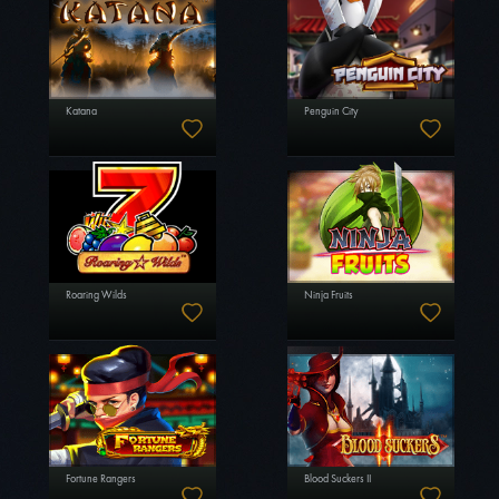
Katana
Penguin City
Roaring Wilds
Ninja Fruits
Fortune Rangers
Blood Suckers II