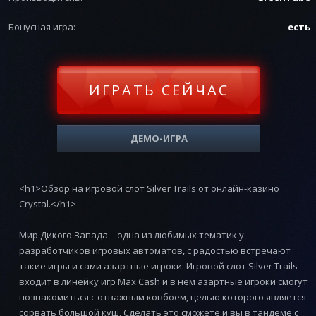
Бонусная игра:
есть
ИГРАТЬ СЕЙЧАС
ДЕМО-ИГРА
<h1>Обзор на игровой слот Silver Trails от онлайн-казино
Crystal.</h1>
Мир Дикого Запада – одна из любимых тематик у
разработчиков игровых автоматов, с радостью встречают
такие игры и сами азартные игроки. Игровой слот Silver Trails
входит в линейку игр Max Cash и в нем азартные игроки смогут
познакомиться с отважным ковбоем, целью которого является
сорвать большой куш. Сделать это сможете и вы в тандеме с