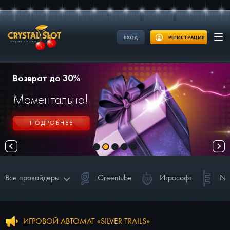
ВХОД
РЕГИСТРАЦИЯ
Возврат до 30%
Моментально!
ПОДРОБНЕЕ
Все провайдеры
Greentube
Игрософт
Ne
NetEnt
Greentube
Игрософт
ИГРОВОЙ АВТОМАТ «SILVER TRAILS»