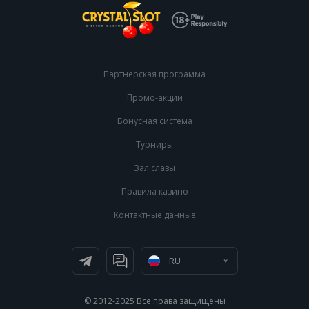
Партнерская программа
Промо-акции
Бонусная система
Турниры
Зал славы
Правила казино
Контактные данные
RU
EN
© 2012-2025 Все права защищены