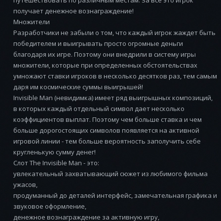
путешествовать по различным местам. За все это игрок
получает денежное вознаграждение!
Множители
Разработчики не забыли о том, что каждый игрок жаждет быть
победителем и выигрывать просто огромные деньги
благодаря их игре. Поэтому они внедрили в систему игры
множители, которые при определенных обстоятельствах
умножают ставки игроков в несколько десятков раз, тем самым
даря им космические суммы выигрышей!
Invisible Man (невидимка) имеет ряд выигрышных композиций,
в которых каждый отдельный символ дает несколько
коэффициентов выплат. Поэтому чем больше ставка и чем
больше дорогостоящих символов появляется на активной
игровой линии - тем больше вероятность заполучить себе
кругленькую сумму денег!
Слот The Invisible Man - это:
увлекательный захватывающий сюжет из любимого фильма
ужасов,
продуманный до деталей интерфейс, замечательная графика и
звуковое оформление,
денежное вознаграждение за активную игру,