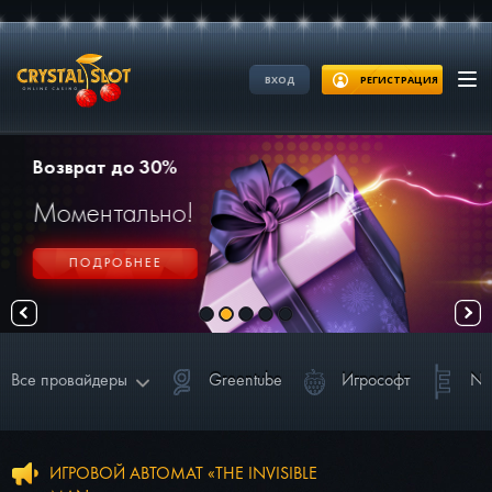
ВХОД
РЕГИСТРАЦИЯ
Возврат до 30%
Моментально!
ПОДРОБНЕЕ
Все провайдеры
Greentube
Игрософт
Ne
NetEnt
Greentube
Игрософт
ИГРОВОЙ АВТОМАТ «THE INVISIBLE