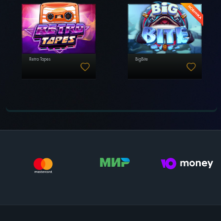
Retro Tapes
BigBite