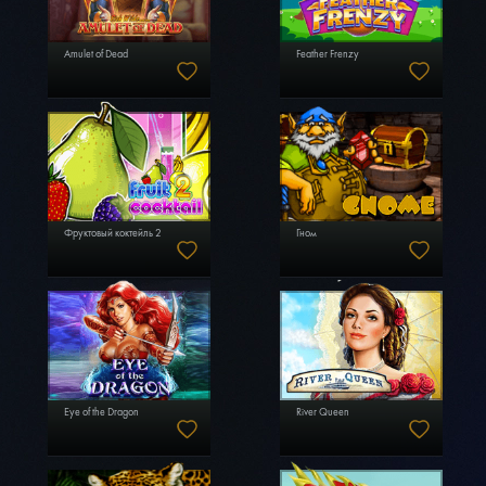
Amulet of Dead
Feather Frenzy
Фруктовый коктейль 2
Гном
Eye of the Dragon
River Queen