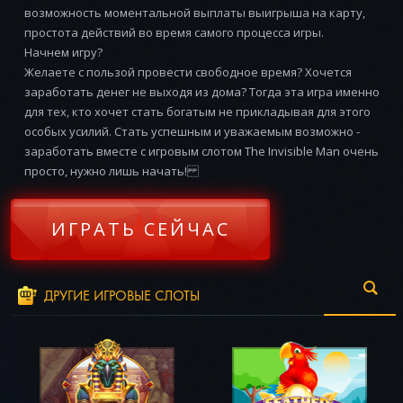
возможность моментальной выплаты выигрыша на карту,
простота действий во время самого процесса игры.
Начнем игру?
Желаете с пользой провести свободное время? Хочется
заработать денег не выходя из дома? Тогда эта игра именно
для тех, кто хочет стать богатым не прикладывая для этого
особых усилий. Стать успешным и уважаемым возможно -
заработать вместе с игровым слотом The Invisible Man очень
просто, нужно лишь начать!
ИГРАТЬ СЕЙЧАС
ДРУГИЕ ИГРОВЫЕ СЛОТЫ