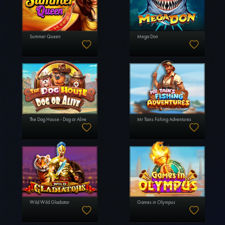
Summer Queen
Mega Don
The Dog House - Dog or Alive
Mr Tains Fishing Adventures
Wild Wild Gladiator
Games in Olympus