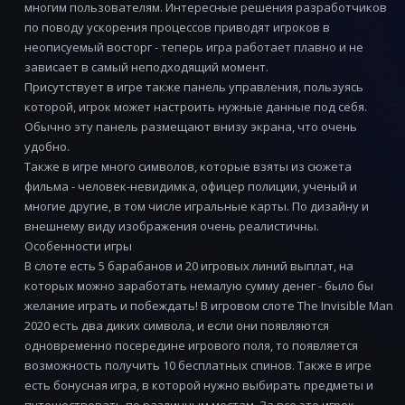
многим пользователям. Интересные решения разработчиков
по поводу ускорения процессов приводят игроков в
неописуемый восторг - теперь игра работает плавно и не
зависает в самый неподходящий момент.
Присутствует в игре также панель управления, пользуясь
которой, игрок может настроить нужные данные под себя.
Обычно эту панель размещают внизу экрана, что очень
удобно.
Также в игре много символов, которые взяты из сюжета
фильма - человек-невидимка, офицер полиции, ученый и
многие другие, в том числе игральные карты. По дизайну и
внешнему виду изображения очень реалистичны.
Особенности игры
В слоте есть 5 барабанов и 20 игровых линий выплат, на
которых можно заработать немалую сумму денег - было бы
желание играть и побеждать! В игровом слоте The Invisible Man
2020 есть два диких символа, и если они появляются
одновременно посередине игрового поля, то появляется
возможность получить 10 бесплатных спинов. Также в игре
есть бонусная игра, в которой нужно выбирать предметы и