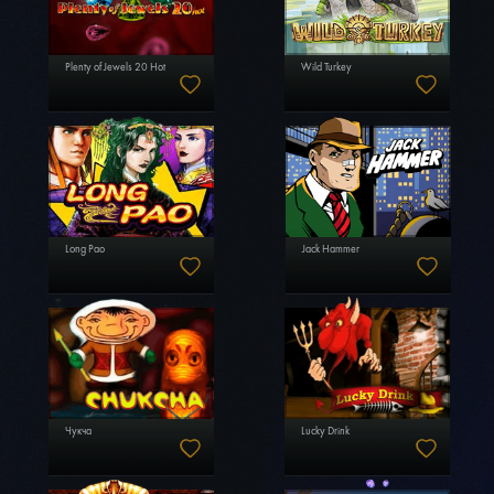
Plenty of Jewels 20 Hot
Wild Turkey
Long Pao
Jack Hammer
Чукча
Lucky Drink