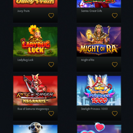
Juicy Fruits
Santas Great Gifts
LadyBug Luck
Might of Ra
Rise of Samurai Megaways
Starlight Princess 1000