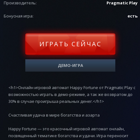
Производитель:
Pragmatic Play
Бонусная игра:
есть
ИГРАТЬ СЕЙЧАС
ДЕМО-ИГРА
<h1>Онлайн игровой автомат Happy Fortune от Pragmatic Play с
возможностью играть в демо-режиме, а так же возвратом до
30% в случае проигрыша реальных денег.</h1>
Счастливая удача в мире богатства и азарта
Happy Fortune — это красочный игровой автомат онлайн,
посвященный тематике богатства и удачи. Игра переносит