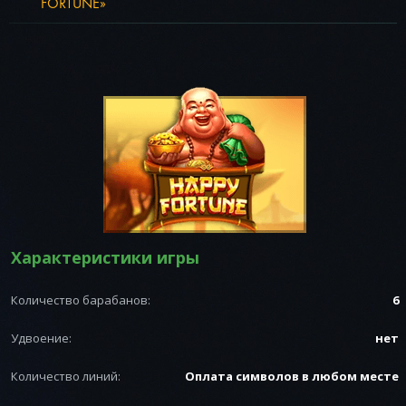
FORTUNE»
PragmaticPlay
PushGaming
Yggdrasil
Playngo
Мегаджек
Рулетки
Microgaming
Belatra
Unicum
Betinhell
Характеристики игры
Количество барабанов:
6
Удвоение:
нет
Количество линий:
Оплата символов в любом месте