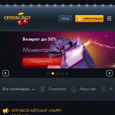
ВХОД
РЕГИСТРАЦИЯ
Возврат до 30%
Моментально!
ПОДРОБНЕЕ
Все провайдеры
Greentube
Игрософт
Ne
NetEnt
Greentube
Игрософт
ИГРОВОЙ АВТОМАТ «HAPPY