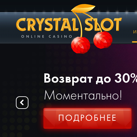
И
Возврат до 30
Моментально!
ПОДРОБНЕЕ