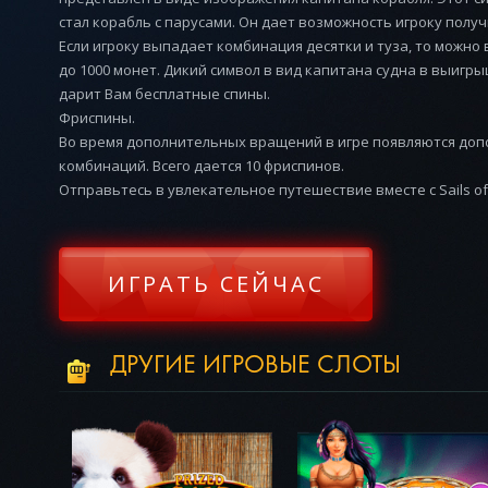
стал корабль с парусами. Он дает возможность игроку полу
Если игроку выпадает комбинация десятки и туза, то можно
до 1000 монет. Дикий символ в вид капитана судна в выигры
дарит Вам бесплатные спины.
Фриспины.
Во время дополнительных вращений в игре появляются доп
комбинаций. Всего дается 10 фриспинов.
Отправьтесь в увлекательное путешествие вместе с Sails o
ИГРАТЬ СЕЙЧАС
ДРУГИЕ ИГРОВЫЕ СЛОТЫ