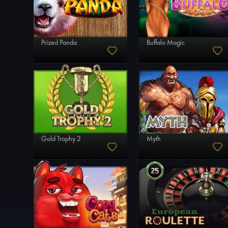
Prized Panda
Buffalo Magic
Gold Trophy 2
Myth