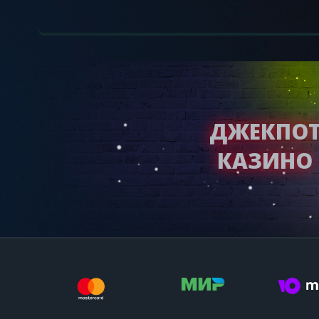
ДЖЕКПО
КАЗИНО