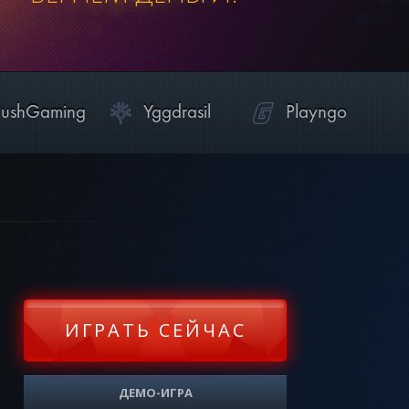
PushGaming
Yggdrasil
Playngo
Yggdrasil
Playngo
hell
ИГРАТЬ СЕЙЧАС
ДЕМО-ИГРА