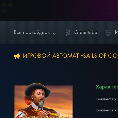
Все провайдеры
Greentube
И
Greentube
Игрософт
Net
ИГРОВОЙ АВТОМАТ «SAILS OF GO
Мегаджек
Рулетки
Micr
Характе
Количество 
Количество 