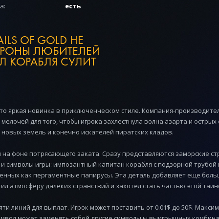
а:
есть
ILS OF GOLD НЕ
ОРОНЫ ЛЮБИТЕЛЕЙ
Л КОРАБЛЯ СУЛИТ
 – это яркая новинка в приключенческом стиле. Компания-производит
 мелочей для того, чтобы игрока захлестнула волна азарта и остры
новых земель и конечно искателей пиратских кладов.
 на фоне потрясающего заката. Сразу представляются заморские с
 символы игры: импозантный капитан корабля с подзорной трубой в 
ленных как пергаментные папирусы. Эта деталь добавляет еще боль
тил атмосферу далеких странствий и захотел стать частью этой таин
сяти линий для выплат. Игрок может поставить от 0.01$ до 50$. Макс
символ может заменять собой другие символы ы выигрышных комбин