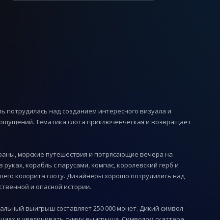
ель потрудилась над созданием интересного визуала и
х ощущений. Тематика слота приключенческая и возвращает
траны, морские путешествия и потрясающие вечера на
руках, корабль с парусами, компас, королевский герб и
шего колорита слоту. Дизайнеры хорошо потрудились над
ственной и опасной истории.
имальный выигрыш составляет 250 000 монет. Дикий символ
ациях и увеличивать сумму выигрыша. Символом скаттера