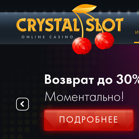
И
Возврат до 30
Моментально!
ПОДРОБНЕЕ