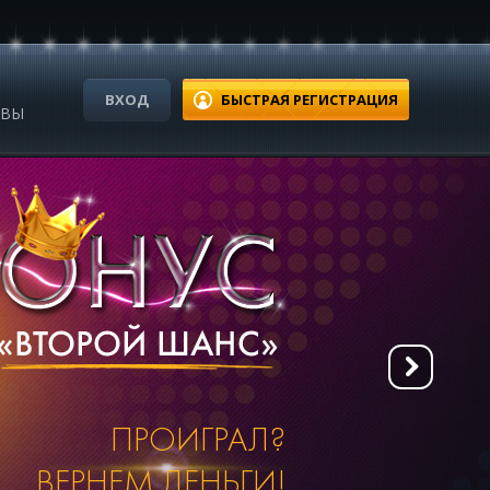
ВХОД
БЫСТРАЯ
РЕГИСТРАЦИЯ
АВЫ
ПРОИГРАЛ?
ВЕРНЕМ ДЕНЬГИ!