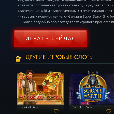
нравится постоянно запускать спин вручную, разработч
классические Wild и Scatter символы. Отличительная черт
интересных новинок является функция Super Staxx. Это б
Более подробно обо всех деталях игрового процесса вы 
ИГРАТЬ СЕЙЧАС
ДРУГИЕ ИГРОВЫЕ СЛОТЫ
Book of Dead
Scroll Of Seth