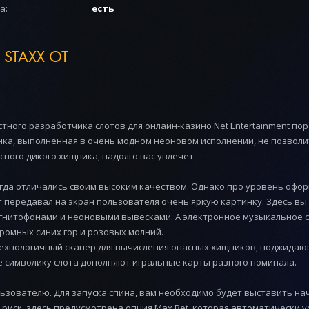
а:
есть
STAXX ОТ
тного разработчика cлотов для онлайн-казино Net Entertainment п
а, выполненная в очень модном неоновом исполнении, не позволит 
ного дикого хищника, надолго вас увлечет.
сегда отличались своим высоким качеством. Однако про уровень оф
т передавал на экран пользователя очень яркую картинку. Здесь вы
агнитофонами и неоновыми вывесками. А электронное музыкальное 
ромных синих гор и розовых молний.
ологичный сканер для вычисления опасных хищников, поджидающих
же символику слота дополняют игральные карты разного номинала.
вателю. Для запуска спина, вам необходимо будет выставить нач
т риск, здесь предусмотрена опция Max Bet, которая автоматически 