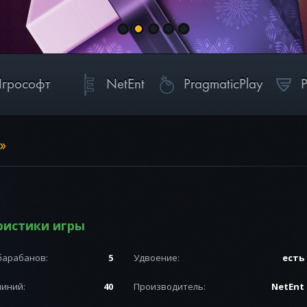
грософт
NetEnt
PragmaticPlay
Ent
PragmaticPlay
PushGaming
»
ogaming
Belatra
Unicum
Betin
ристики игры
барабанов:
5
Удвоение:
есть
линий:
40
Производитель:
NetEnt