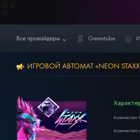
Все провайдеры
Greentube
И
Greentube
Игрософт
Net
ИГРОВОЙ АВТОМАТ «NEON STAXX
Мегаджек
Рулетки
Micr
Характе
Количество 
Количество 