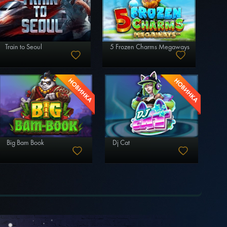
Train to Seoul
5 Frozen Charms Megaways
Big Bam Book
Dj Cat