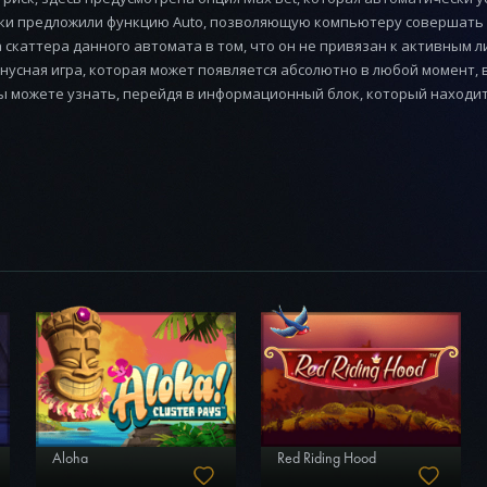
ики предложили функцию Auto, позволяющую компьютеру совершать 
а скаттера данного автомата в том, что он не привязан к активным 
онусная игра, которая может появляется абсолютно в любой момент, 
можете узнать, перейдя в информационный блок, который находитс
Aloha
Red Riding Hood