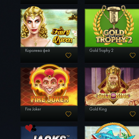
Королева фей
Gold Trophy 2
Fire Joker
Gold King