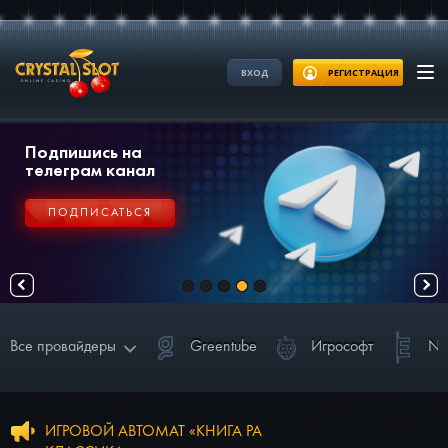
ВХОД
РЕГИСТРАЦИЯ
Подпишись на
телеграм канал
ПОДПИСАТЬСЯ
Все провайдеры
Greentube
Игрософт
Ne
NetEnt
Greentube
Игрософт
ИГРОВОЙ АВТОМАТ «КНИГА РА