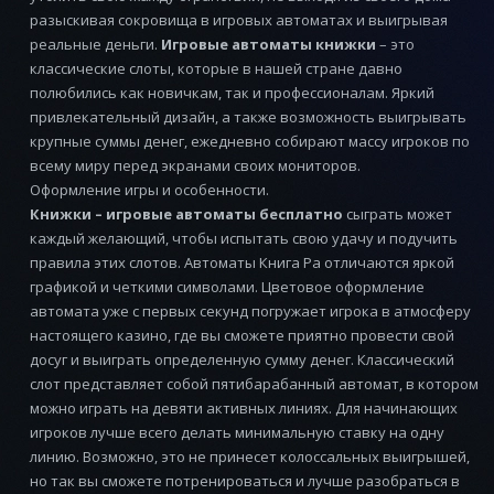
разыскивая сокровища в игровых автоматах и выигрывая
реальные деньги.
Игровые автоматы книжки
– это
классические слоты, которые в нашей стране давно
полюбились как новичкам, так и профессионалам. Яркий
привлекательный дизайн, а также возможность выигрывать
крупные суммы денег, ежедневно собирают массу игроков по
всему миру перед экранами своих мониторов.
Оформление игры и особенности.
Книжки – игровые автоматы бесплатно
сыграть может
каждый желающий, чтобы испытать свою удачу и подучить
правила этих слотов. Автоматы Книга Ра отличаются яркой
графикой и четкими символами. Цветовое оформление
автомата уже с первых секунд погружает игрока в атмосферу
настоящего казино, где вы сможете приятно провести свой
досуг и выиграть определенную сумму денег. Классический
слот представляет собой пятибарабанный автомат, в котором
можно играть на девяти активных линиях. Для начинающих
игроков лучше всего делать минимальную ставку на одну
линию. Возможно, это не принесет колоссальных выигрышей,
но так вы сможете потренироваться и лучше разобраться в