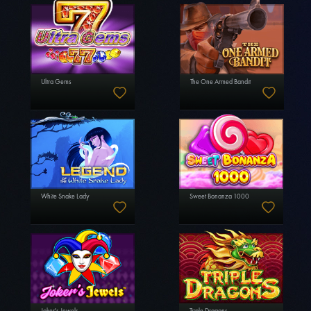
Ultra Gems
The One Armed Bandit
White Snake Lady
Sweet Bonanza 1000