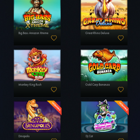
Big Bass Amazon Xtreme
Great Rhino Deluxe
Monkey King Rush
Gold Carp Bonanza
Dinopolis
Dj Cat