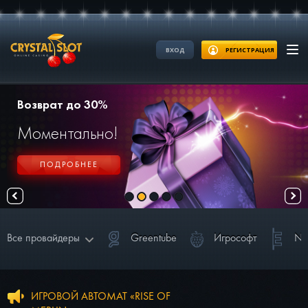
ВХОД
РЕГИСТРАЦИЯ
Возврат до 30%
Моментально!
ПОДРОБНЕЕ
Все провайдеры
Greentube
Игрософт
Ne
NetEnt
Greentube
Игрософт
ИГРОВОЙ АВТОМАТ «RISE OF