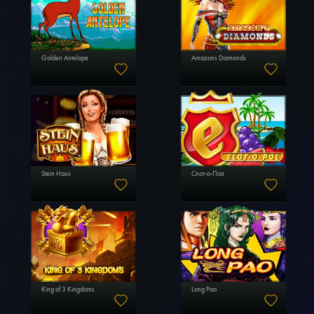
Golden Antelope
Amazons Diamonds
Stein Haus
Слот-о-Пол
King of 3 Kingdoms
Long Pao