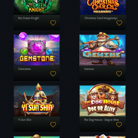
the Green Knight
Christmas Carol Megaways
Gemstone
Gemine
Yi Sun Shin
The Dog House - Dog or Alive