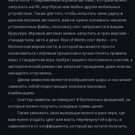
Merlin Rose – современный игровой автомат, который можно
запускать на ПК, ноутбуках или любых других мобильных
устройствах. Также для того, чтобы испытать свою удачу в
данном игровом автомате, вам не нужно скачивать никакие
установочные файлы, поскольку слот запускается в вашем
браузере. Игровой автомат можно запустить в трех версиях –
стандартном, авто и демо. Rise of Merlin слот demo – это
бесплатная версия слота, в которой вы можете просто
ознакомиться с игровым процессом и лучше понять правила
игры. Стандартная игра требует вашего постоянного участия, а
автоматический режим сам запускает вращения, даже если вы
ненадолго отлучились.
- Диким символом является изображение шара, и оно может
заменить собой недостающие значки в призовых
комбинациях.
- Скаттер символы активируют 8 бесплатных вращений, за
которые можно получить солидные суммы денег.
- Также умножить свои выигрыши можно в риск-игре, где
вам нужно угадать цвет или масть перевернутой карты, в
зависимости от коэффициента, который вы хотите получить.