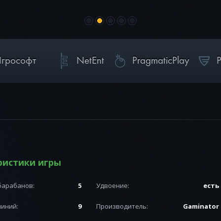
грософт
NetEnt
PragmaticPlay
Ent
PragmaticPlay
PushGaming
ogaming
Belatra
Unicum
Betin
ристики игры
барабанов:
5
Удвоение:
есть
линий:
9
Производитель:
Gaminator