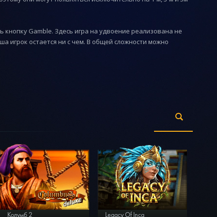
ь кнопку Gamble. Здесь игра на удвоение реализована не
ша игрок остается ни с чем. В общей сложности можно
Колумб 2
Legacy Of Inca