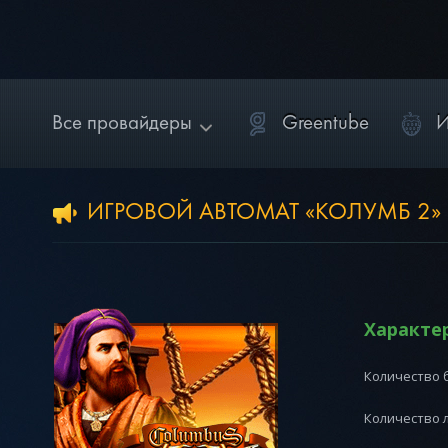
Все провайдеры
Greentube
И
Greentube
Игрософт
Net
ИГРОВОЙ АВТОМАТ «КОЛУМБ 2»
Мегаджек
Рулетки
Micr
Характе
Количество 
Количество 