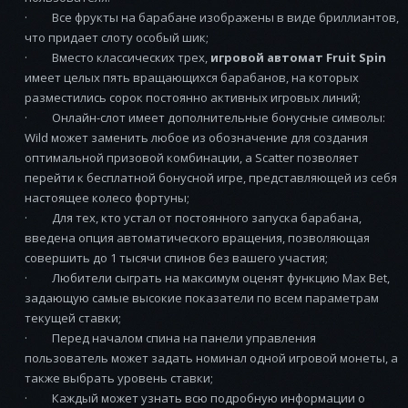
· Все фрукты на барабане изображены в виде бриллиантов,
что придает слоту особый шик;
· Вместо классических трех,
игровой автомат
Fruit
Spin
имеет целых пять вращающихся барабанов, на которых
разместились сорок постоянно активных игровых линий;
· Онлайн-слот имеет дополнительные бонусные символы:
Wild может заменить любое из обозначение для создания
оптимальной призовой комбинации, а Scatter позволяет
перейти к бесплатной бонусной игре, представляющей из себя
настоящее колесо фортуны;
· Для тех, кто устал от постоянного запуска барабана,
введена опция автоматического вращения, позволяющая
совершить до 1 тысячи спинов без вашего участия;
· Любители сыграть на максимум оценят функцию Max Bet,
задающую самые высокие показатели по всем параметрам
текущей ставки;
· Перед началом спина на панели управления
пользователь может задать номинал одной игровой монеты, а
также выбрать уровень ставки;
· Каждый может узнать всю подробную информации о