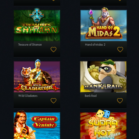
Treasure of Shaman
Hand of Midas 2
Wild Gladiators
Bank Raid