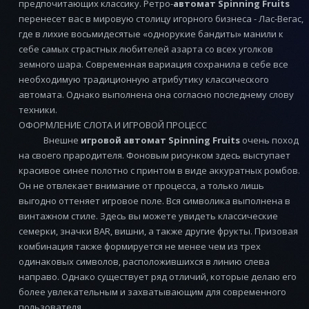
предпочитающих классику. Ретро-
автомат
Spinning
Fruits
перенесет вас в мировую столицу игорного бизнеса - Лас-Вегас,
где в лихие восьмидесятые «однорукие бандиты» манили к
себе самых страстных любителей азарта со всех уголков
земного шара. Современная вариация сохранила в себе все
необходимую традиционную атрибутику классического
автомата. Однако выполнена она согласно последнему слову
техники.
ОФОРМЛЕНИЕ СЛОТА И ИГРОВОЙ ПРОЦЕСС
Внешне
игровой автомат
Spinning
Fruits
очень поход
на своего прародителя. Фоновым рисунком здесь выступает
красивое синее полотно с принтом в виде аккуратных ромбов.
Он не отвлекает внимание от процесса, а только лишь
выгодно оттеняет игровое поле. Вся символика выполнена в
винтажном стиле. Здесь вы можете увидеть классические
семерки, значки BAR, вишни, а также другие фрукты. Призовая
комбинация также формируется не менее чем из трех
одинаковых символов, расположившихся в линию слева
направо. Однако существует ряд отличий, которые делаю его
более увлекательным и захватывающим для современного
пользователя.