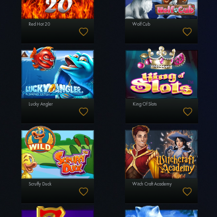
Red Hot 20
Wolf Cub
Lucky Angler
King Of Slots
Scruffy Duck
Witch Craft Academy