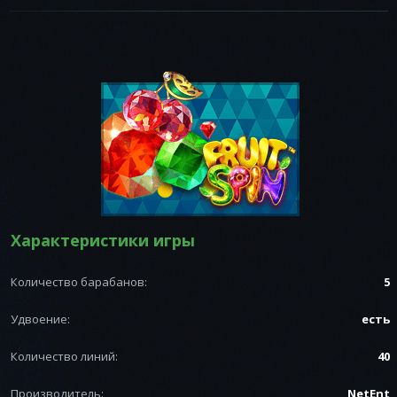
PragmaticPlay
PushGaming
Yggdrasil
Playngo
Мегаджек
Рулетки
Microgaming
Belatra
Unicum
Betinhell
Характеристики игры
Количество барабанов:
5
Удвоение:
есть
Количество линий:
40
Производитель:
NetEnt