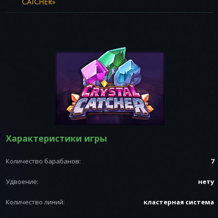
CATCHER»
PragmaticPlay
PushGaming
Yggdrasil
Playngo
Мегаджек
Рулетки
Microgaming
Belatra
Unicum
Betinhell
Характеристики игры
Количество барабанов:
7
Удвоение:
нету
Количество линий:
кластерная система