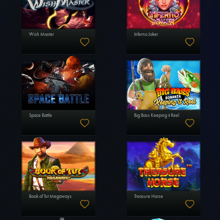
Wish Master
Inferno Joker
Space Battle
Big Bass Keeping it Reel
Book of Tut Megaways
Treasure Horse