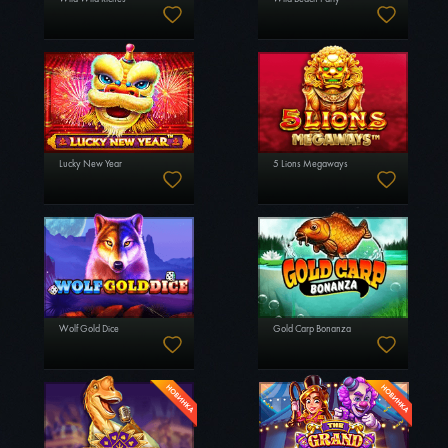
Lucky New Year
5 Lions Megaways
Wolf Gold Dice
Gold Carp Bonanza