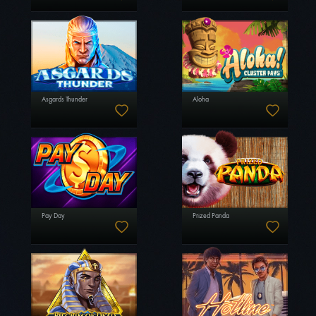
Asgards Thunder
Aloha
Pay Day
Prized Panda