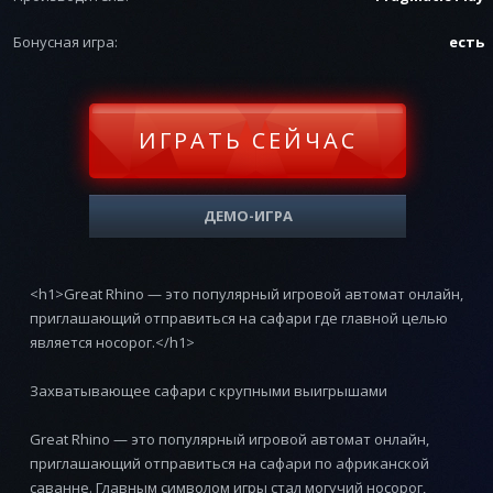
Бонусная игра:
есть
ИГРАТЬ СЕЙЧАС
ДЕМО-ИГРА
<h1>Great Rhino — это популярный игровой автомат онлайн,
приглашающий отправиться на сафари где главной целью
является носорог.</h1>
Захватывающее сафари с крупными выигрышами
Great Rhino — это популярный игровой автомат онлайн,
приглашающий отправиться на сафари по африканской
саванне. Главным символом игры стал могучий носорог,