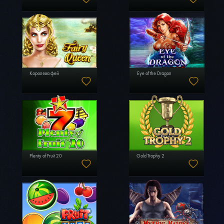
Королева фей
Eye of the Dragon
Plenty of Fruit 20
Gold Trophy 2