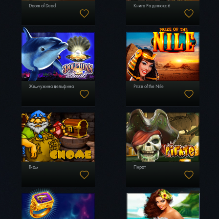
Doom of Dead
Книга Ра делюкс 6
Жемчужина дельфина
Prize of the Nile
Гном
Пират