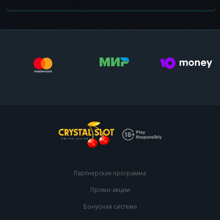
Партнерская программа
Промо-акции
Бонусная система