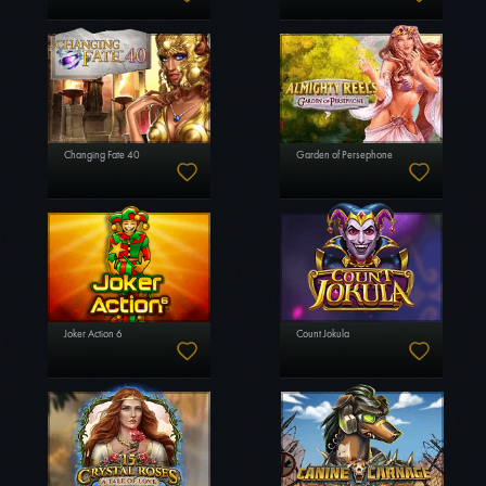
Changing Fate 40
Garden of Persephone
Joker Action 6
Count Jokula