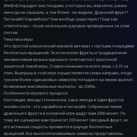
(NetEnt) порадует вас плодами, о которых вы, вероятно, ранее
никогда не слышали, а тем более - не видели. Драконий фрукт?
Питахайя? Карамбола? Они вообще существуют? Еще как
ответите вы – после нескольких раундов проведенных за этим
слотом.
Тематика игры
Это простой классический игровой автомат с частыми очередями
бесплатных вращений. Экзотические фрукты и традиционная
ненавязчивая музыка идеально сочетаются с красочной
азиатской темой игры. Ставки начинаются всего лишь с 0,15 за
спин. Выигрыш в этой игре осуществляется слева направо, когда
три или более одинаковых символов попадают на линию выплат.
Возможные максимальные выплаты - до 2000х.
Особенности игрового процесса
Настоящие звезды (технически, одна звезда и один фрукт) в
онлайн-слоте - это карамбола и питахайя. Собранная линия
драконьего фрукта в основной игре дадут вам 2000 монет. По
тому же сценарию вам принесет 200 монет звездный фрукт, но
его истинная сладость проявится в раунде бесплатных
вращений. Все высокоплачиваемые символы представлены