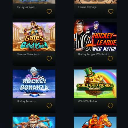
15 Crystal Roses
Canine Carnage
Gates of Gatot Kaca
Hockey League Wild Match
Hockey Bonanza
Wild Wild Riches