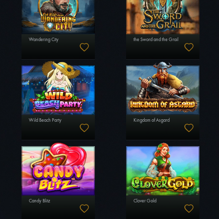
Wandering City
the Sword and the Grail
Wild Beach Party
Kingdom of Asgard
Candy Blitz
Clover Gold