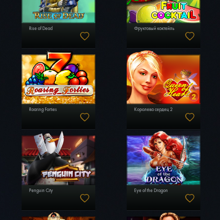
Rise of Dead
Фруктовый коктейль
Roaring Forties
Королева сердец 2
Penguin City
Eye of the Dragon