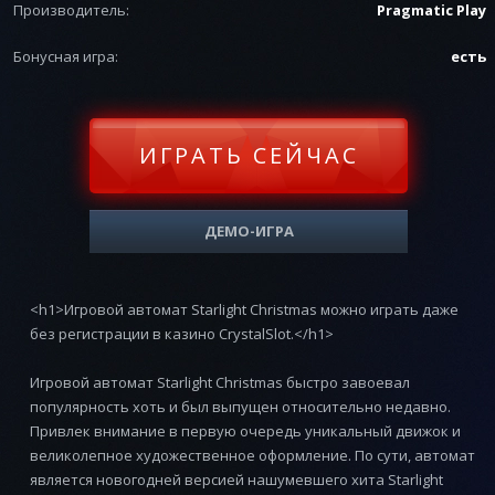
Производитель:
Pragmatic Play
Бонусная игра:
есть
ИГРАТЬ СЕЙЧАС
ДЕМО-ИГРА
<h1>Игровой автомат Starlight Christmas можно играть даже
без регистрации в казино CrystalSlot.</h1>
Игровой автомат Starlight Christmas быстро завоевал
популярность хоть и был выпущен относительно недавно.
Привлек внимание в первую очередь уникальный движок и
великолепное художественное оформление. По сути, автомат
является новогодней версией нашумевшего хита Starlight