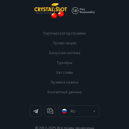
Партнерская программа
Промо-акции
Бонусная система
Турниры
Зал славы
Правила казино
Контактные данные
RU
EN
© 2012-2025 Все права защищены