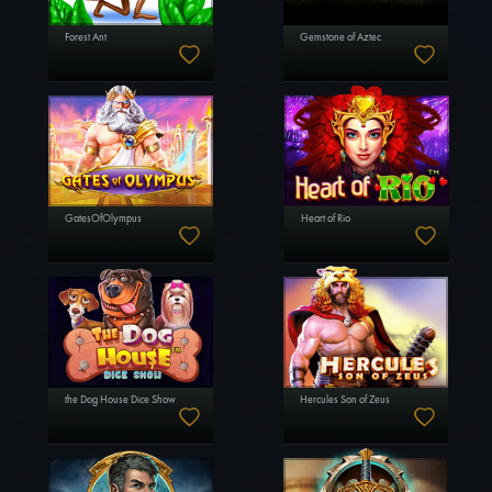
Forest Ant
Gemstone of Aztec
GatesOfOlympus
Heart of Rio
the Dog House Dice Show
Hercules Son of Zeus