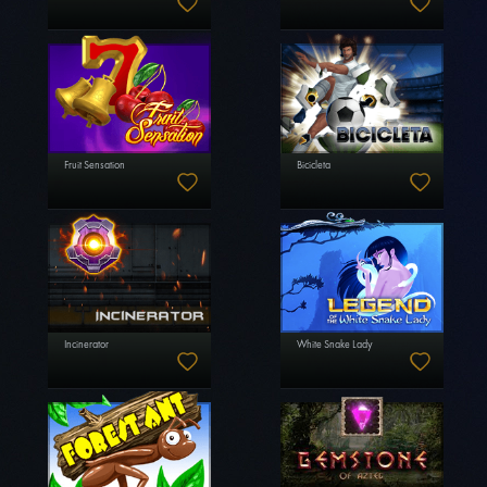
Fruit Sensation
Bicicleta
Incinerator
White Snake Lady