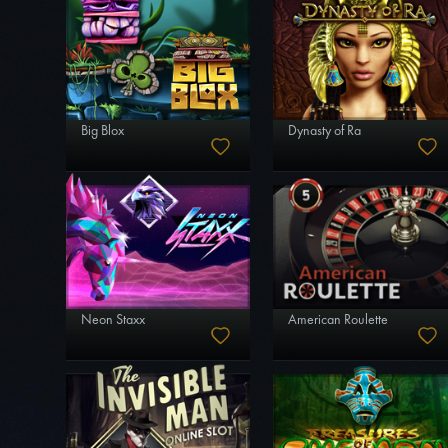
Big Blox
Dynasty of Ra
Neon Staxx
American Roulette