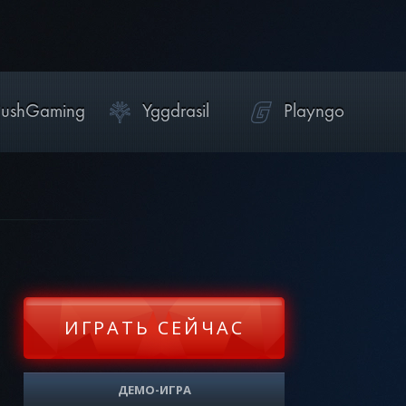
PushGaming
Yggdrasil
Playngo
Yggdrasil
Playngo
hell
ИГРАТЬ СЕЙЧАС
ДЕМО-ИГРА