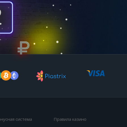
2
нусная система
Правила казино