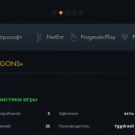
грософт
NetEnt
PragmaticPlay
Ent
PragmaticPlay
PushGaming
AGONS»
ogaming
Belatra
Unicum
Betin
ристики игры
барабанов:
5
Удвоение:
есть
линий:
25
Производитель:
Yggdrasil