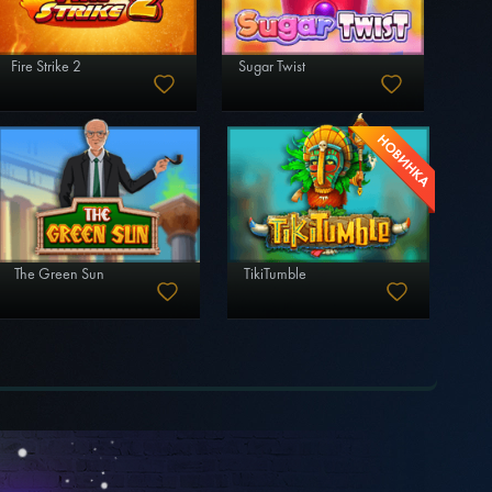
Fire Strike 2
Sugar Twist
The Green Sun
TikiTumble