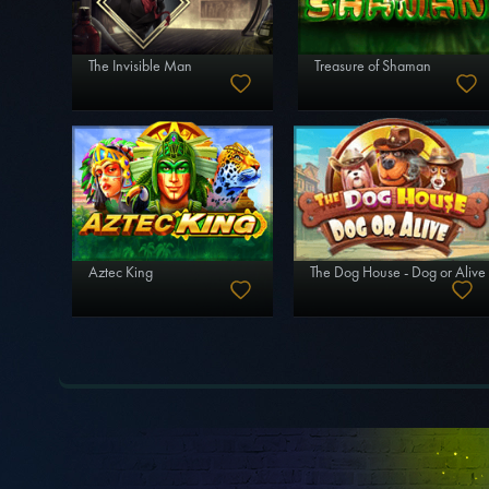
The Invisible Man
Treasure of Shaman
Aztec King
The Dog House - Dog or Alive