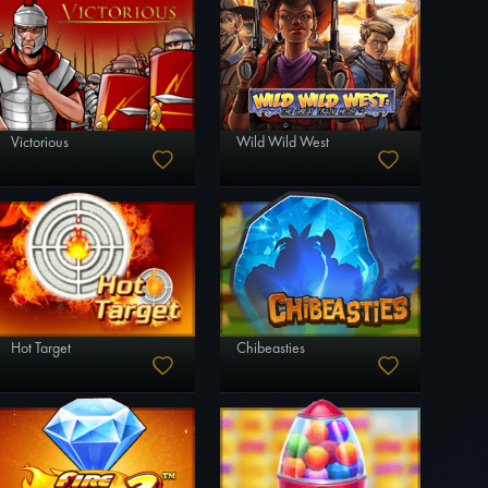
Victorious
Wild Wild West
Hot Target
Chibeasties