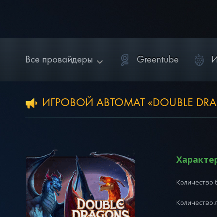
Все провайдеры
Greentube
И
Greentube
Игрософт
Net
ИГРОВОЙ АВТОМАТ «DOUBLE DR
Мегаджек
Рулетки
Micr
Характе
Количество 
Количество 