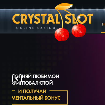
И
Возврат до 30
Моментально!
ПОДРОБНЕЕ