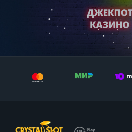
ДЖЕКПО
КАЗИНО