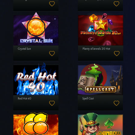
Crystal Sun
Plenty of Jewels 20 Hot
Red Hot 40
Spell Cast