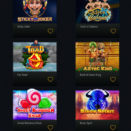
Sticky Joker
Cash a Cabana
Fire Toad
Book of Aztec King
Sweet Bonanza Xmas
Bison Spirit