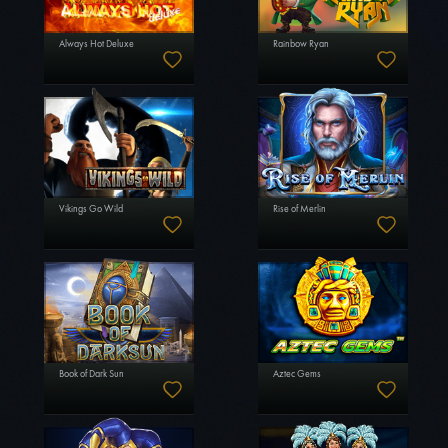
Always Hot Deluxe
Rainbow Ryan
Vikings Go Wild
Rise of Merlin
Book of Dark Sun
Aztec Gems