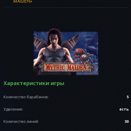
MAIDEN»
PragmaticPlay
PushGaming
Yggdrasil
Playngo
Мегаджек
Рулетки
Microgaming
Belatra
Unicum
Betinhell
Характеристики игры
Количество барабанов:
5
Удвоение:
есть
Количество линий:
30