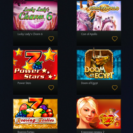
Lucky Lady's Charm 6
Coin of Apollo
Power Stars
Doom of Egypt
Roaring Forties
Королева сердец 2