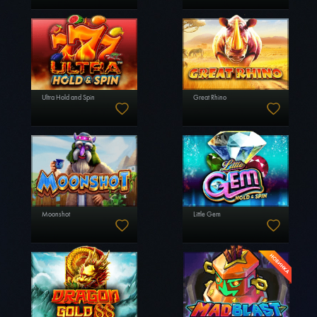
Ultra Hold and Spin
Great Rhino
Moonshot
Little Gem