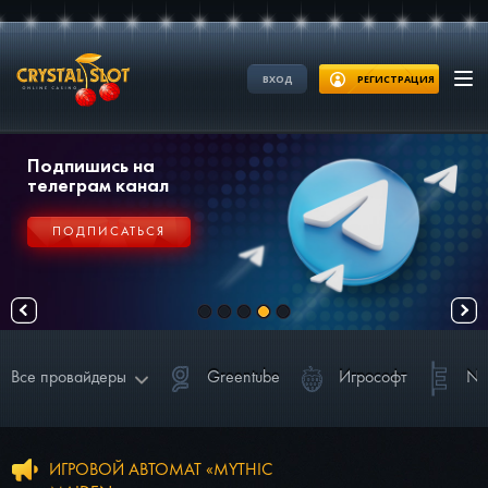
ВХОД
РЕГИСТРАЦИЯ
Подпишись на
телеграм канал
ПОДПИСАТЬСЯ
Все провайдеры
Greentube
Игрософт
Ne
NetEnt
Greentube
Игрософт
ИГРОВОЙ АВТОМАТ «MYTHIC