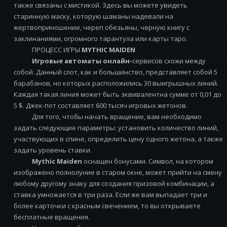
также связаны с мистикой. Здесь вы можете увидеть
старинную маску, которую шаманы надевали на
жертвоприношение, череп обезьяны, черную книгу с
заклинаниями, огромного тарантула или карты таро.
ПРОЦЕСС ИГРЫ
MYTHIC
MAIDEN
Игровые автоматы онлайн-
сервисов схожи между
собой. Данный слот, как и большинство, представляет собой 5
барабанов, но которых расположились 30 выигрышных линий.
Каждая такая линия может быть эквивалентна сумме от 0,01 до
5 $. Джек-пот составляет 600 тысяч игровых жетонов.
Для того, чтобы начать вращение, вам необходимо
задать следующие параметры: установить количество линий,
участвующих в спине, определить цену одного жетона, а также
задать уровень ставки.
Mythic
Maiden
оснащен бонусами. Символ, на котором
изображено полнолуние в старом окне, может прийти на смену
любому другому знаку для создания призовой комбинации, а
ставка умножается в три раза. Если же вам выпадает три и
более карточки с красным свечением, то вы открываете
бесплатные вращения.