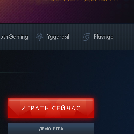
PushGaming
Yggdrasil
Playngo
Yggdrasil
Playngo
hell
ИГРАТЬ СЕЙЧАС
ДЕМО-ИГРА