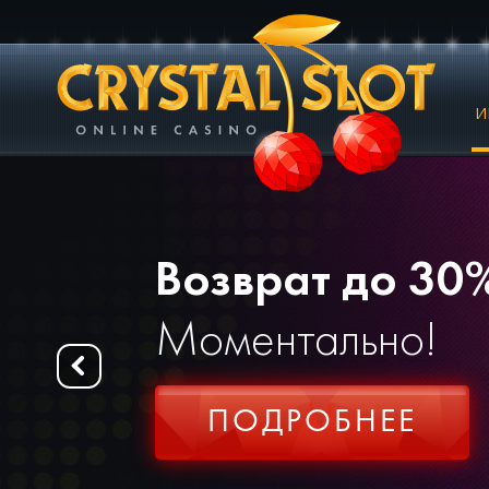
И
Возврат до 30
Моментально!
ПОДРОБНЕЕ