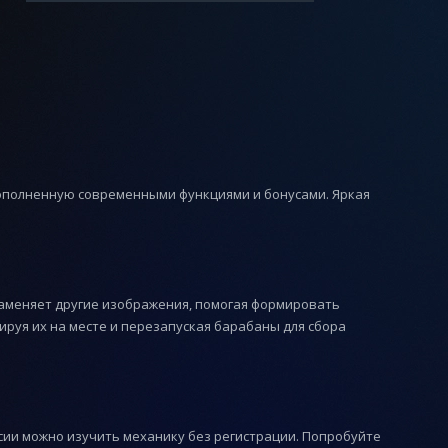
 дополненную современными функциями и бонусами. Яркая
 заменяет другие изображения, помогая формировать
руя их на месте и перезапуская барабаны для сбора
сии можно изучить механику без регистрации. Попробуйте