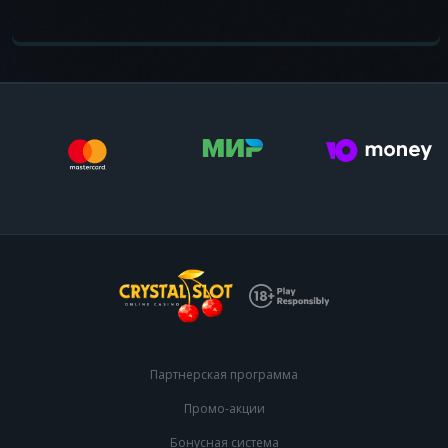
Партнерская программа
Промо-акции
Бонусная система