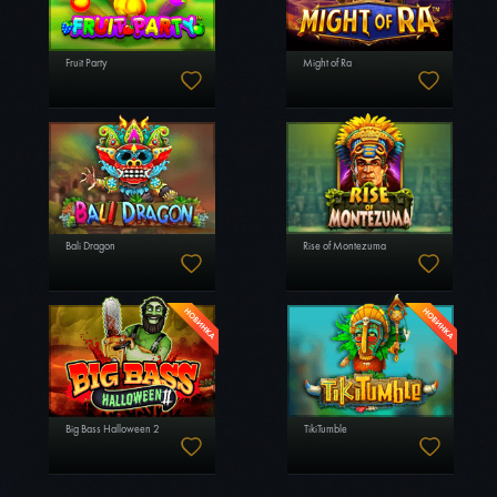
Fruit Party
Might of Ra
Bali Dragon
Rise of Montezuma
Big Bass Halloween 2
TikiTumble