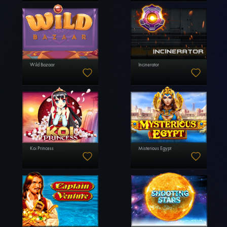
Wild Bazaar
Incinerator
Koi Princess
Misterious Egypt