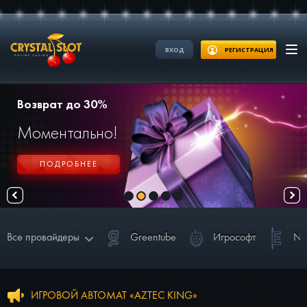
ВХОД
РЕГИСТРАЦИЯ
Возврат до 30%
Моментально!
ПОДРОБНЕЕ
Все провайдеры
Greentube
Игрософт
Ne
NetEnt
Greentube
Игрософт
ИГРОВОЙ АВТОМАТ «AZTEC KING»