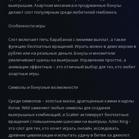
выигрышам. Азартная механика и продуманные бонусы
делают слот популярным среди любителей гемблинга.
Особенности игры
Слот включает пять барабанов с линиями выплат, а также
функцию бесплатных вращений. Играть можно в демо-версии в
рублях или на реальные деньги. Бонусы и множители
увеличивают шансы на выигрыши. Управление простое, а
анимации эффектные – это отличный выбор для тех, кто любит
азартные игры.
Символы и бонусные возможности
Среди символов – золотые маски, драгоценные камни и идолы
богов. Wild заменяет любые символы для создания
выигрышных комбинаций, а Scatter активирует бесплатные
вращения с повышенными шансами на выигрыш. Aztec King –
это слот для тех, кто хочет играть онлайн, исследовать
древние цивилизации и испытать удачу в битве за джекпот.