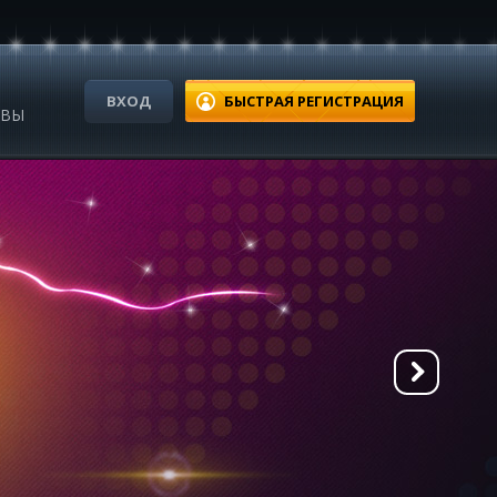
ВХОД
БЫСТРАЯ
РЕГИСТРАЦИЯ
АВЫ
ПРОИГРАЛ?
ВЕРНЕМ ДЕНЬГИ!