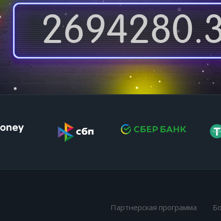
2694280.
Т
Партнерская программа
Бо