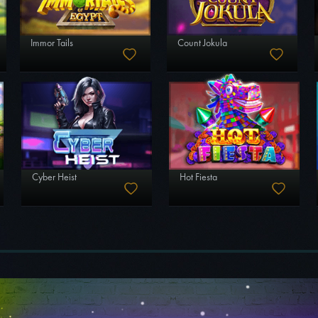
Immor Tails
Count Jokula
Cyber Heist
Hot Fiesta