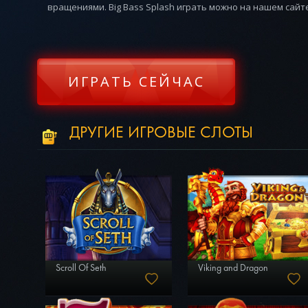
вращениями. Big Bass Splash играть можно на нашем сайт
ИГРАТЬ СЕЙЧАС
ДРУГИЕ ИГРОВЫЕ СЛОТЫ
Scroll Of Seth
Viking and Dragon