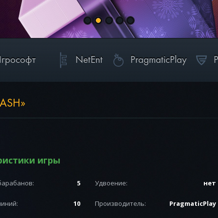
грософт
NetEnt
PragmaticPlay
Ent
PragmaticPlay
PushGaming
LASH»
ogaming
Belatra
Unicum
Betin
ристики игры
барабанов:
5
Удвоение:
нет
линий:
10
Производитель:
PragmaticPlay