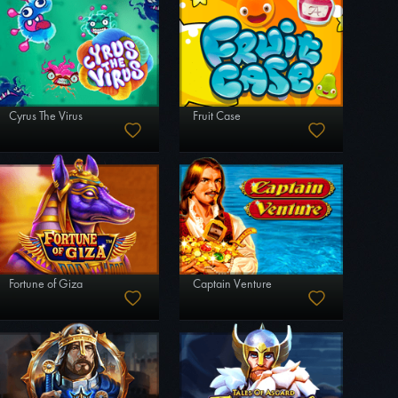
Cyrus The Virus
Fruit Case
Fortune of Giza
Captain Venture