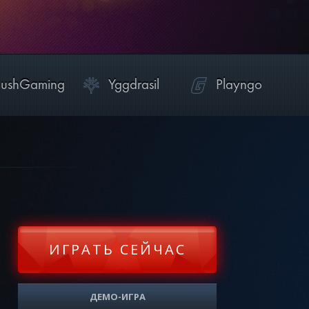
PushGaming
Yggdrasil
Playngo
Yggdrasil
Playngo
hell
ИГРАТЬ СЕЙЧАС
ДЕМО-ИГРА