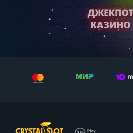
ДЖЕКПО
КАЗИНО