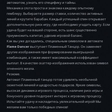
автоматом, узнать его специфику и тайны.
Механика слота проста и знакома каждому опытному
гемблеру. Выбираете размер ставки, количество активных
линий и крутите барабан. Каждый успешный спин открывает
дополнительную риск-игру, где необходимо угадать карту. Если
удача будет на вашей стороне, есть шанс существенно
приумножить капитал, удвоив игровой баланс.
Как вы уже догадались, специальным символом в автомате
F
lame
D
ancer
выступает Пламенный Танцор. Он заменяет
другие изображения при формировании выигрышной
комбинации, а также имеет максимальный коэффициент
выплат. В качестве скаттер-изображения использован символ
огненного жезла.
Резюме.
Автомат Пламенный танцор готов удивлять необычной
сюжетной линией и щедростью подарков. Яркие символы,
высокая динамика игрового процесса, наличие риск-игры и
бонусного уровня подогреет интерес к игровому процессу.
Испытайте удачу и насладитесь увлекательной игрой! Мы
желаем вам только победных спинов!