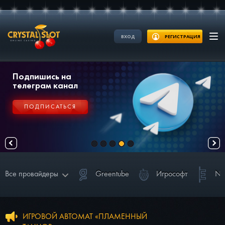
ВХОД
РЕГИСТРАЦИЯ
Подпишись на
телеграм канал
ПОДПИСАТЬСЯ
Все провайдеры
Greentube
Игрософт
Ne
NetEnt
Greentube
Игрософт
ИГРОВОЙ АВТОМАТ «ПЛАМЕННЫЙ