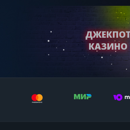
ДЖЕКПО
КАЗИНО