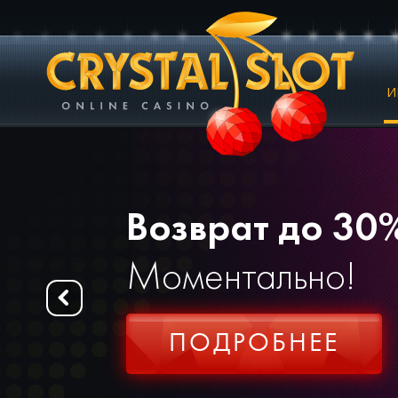
И
Возврат до 30
Моментально!
ПОДРОБНЕЕ