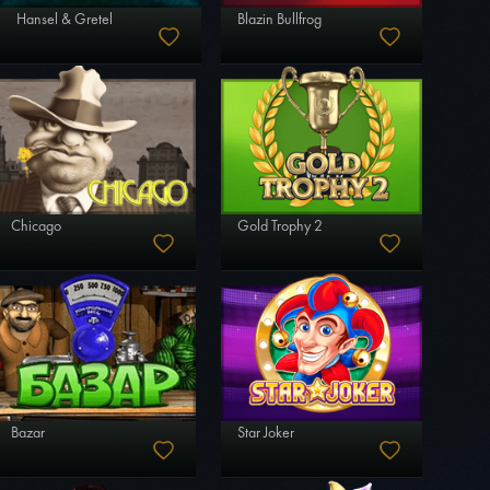
Hansel & Gretel
Blazin Bullfrog
Chicago
Gold Trophy 2
Bazar
Star Joker