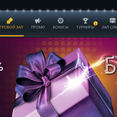
1
ГРОВОЙ ЗАЛ
ПРОМО
БОНУСЫ
ТУРНИРЫ
ЗАЛ СЛ
%