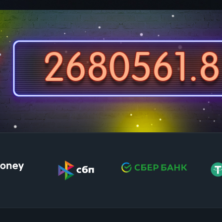
2680561.8
Т