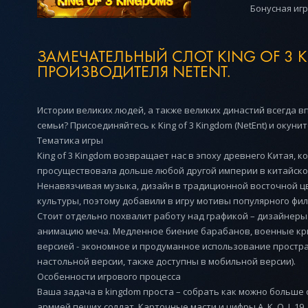
Бонусная игр
ЗАМЕЧАТЕЛЬНЫЙ СЛОТ KING OF 3 
ПРОИЗВОДИТЕЛЯ NETENT.
Истории великих людей, а также великих династий всегда в
семьи? Присоединяйтесь к King of 3 Kingdom (NetEnt) и окуни
Тематика игры
King of 3 Kingdom возвращает нас в эпоху древнего Китая, 
просуществовала дольше любой другой империи в китайской 
Ненавязчивая музыка, дизайн в традиционной восточной ц
культуры, поэтому добавили в игру мотивы популярного филь
Стоит отдельно похвалит работу над графикой – дизайнеры
анимацию меча. Медленное биение барабанов, военные кри
версией - экономное и продуманное использование простра
настольной версии, также доступны в мобильной версии).
Особенности игрового процесса
Ваша задача в kingdom проста – собрать как можно больше
армией пеших солдат. Карточные масти и цифры A, K, Q, J, 