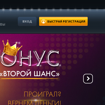
ВХОД
БЫСТРАЯ
РЕГИСТРАЦИЯ
АВЫ
ПРОИГРАЛ?
ВЕРНЕМ ДЕНЬГИ!