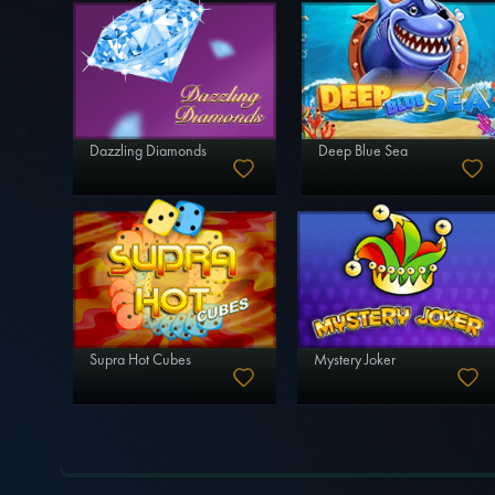
Dazzling Diamonds
Deep Blue Sea
Supra Hot Cubes
Mystery Joker