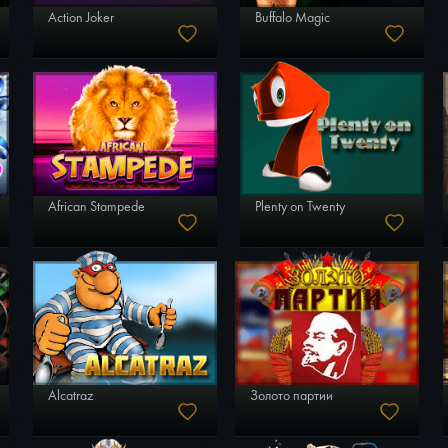
Action Joker
Buffalo Magic
African Stampede
Plenty on Twenty
Alcatraz
Золото партии