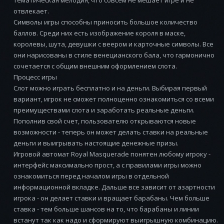
тематическая мелодия, что совсем не мешает игре и не
отвлекает.
Символы игры способны приносить большое количество
баллов. Среди них есть изображение короля в маске,
королевы, шута, девушки с веером и карточные символы. Все
они нарисованы в стиле венецианского бала, что гармонично
сочетается с общим внешним оформлением слота.
Процесс игры
Слот можно играть бесплатно и на деньги. Выбирая первый
вариант, игрок не сможет полноценно ознакомиться со всеми
преимуществами слота и заработать реальные деньги.
Пополнив свой счет, пользователю открываются новые
возможности - теперь он может делать ставки на реальные
деньги и выигрывать настоящие денежные призы.
Игровой автомат Royal Masquerade понятен любому игроку -
интерфейс максимально прост, а с правилами игры можно
ознакомиться перед началом игры в отдельной
информационной вкладке. Дальше все зависит от азартности
игрока - он делает ставки и вращает барабаны. Чем больше
ставка - тем больше шансов на то, что барабаны и линии
встанут так как надо и сформируют выигрышную комбинацию.